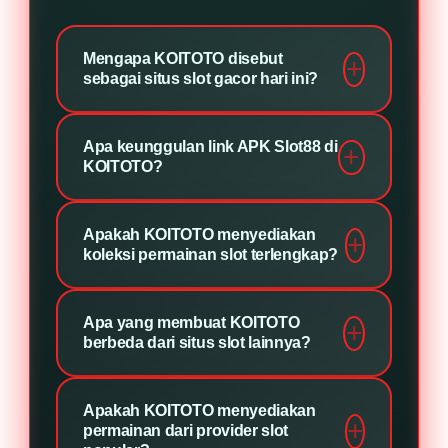
Mengapa KOITOTO disebut
sebagai situs slot gacor hari ini?
Karena KOITOTO menyediakan
Apa keunggulan link APK Slot88 di
beragam pilihan permainan slot
KOITOTO?
yang sedang banyak diminati
pemain dengan berbagai fitur
Link APK Slot88 KOITOTO
Apakah KOITOTO menyediakan
menarik, tema unik, dan mekanisme
memberikan kemudahan bagi
koleksi permainan slot terlengkap?
permainan yang berbeda. Pemain
pemain yang ingin menikmati
dapat memilih game favorit sesuai
permainan melalui perangkat
Ya, KOITOTO menghadirkan
dengan preferensi masing-masing
Apa yang membuat KOITOTO
mobile. Dengan akses yang praktis
berbagai pilihan permainan slot dari
berbeda dari situs slot lainnya?
dengan peluang gampang menang
dan tampilan yang responsif, pemain
provider populer. Mulai dari slot
setiap hari.
dapat membuka berbagai game
dengan tema klasik, petualangan,
Ya, KOITOTO menawarkan bonus
favorit dengan lebih nyaman.
Apakah KOITOTO menyediakan
fantasi, hingga game modern
selamat datang untuk anggota baru,
permainan dari provider slot
dengan fitur bonus menarik tersedia
bonus deposit harian, promo spesial