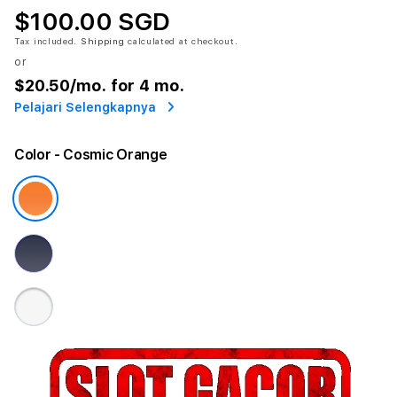
$100.00 SGD
Tax included.
Shipping
calculated at checkout.
or
$20.50
/mo. for 4 mo.
Pelajari Selengkapnya
Color
- Cosmic Orange