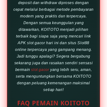
deposit dan withdraw diproses dengan
cepat melalui berbagai metode pembayaran
modern yang praktis dan terpercaya.
Dengan semua keunggulan yang
ditawarkan, KOITOTO menjadi pilihan
terbaik bagi siapa saja yang mencari link
APK slot gacor hari ini dan situs Slot88
online terpercaya yang gampang menang.
Jadi tunggu apalagi? Segera bergabung
sekarang juga dan rasakan sendiri sensasi
bermain
slot gacor
yang lebih seru, aman,
serta menguntungkan bersama KOITOTO
dengan peluang kemenangan maksimal
setiap hari!
FAQ PEMAIN KOITOTO