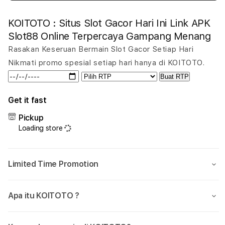
quantity
quant
for
for
KOITOTO : Situs Slot Gacor Hari Ini Link APK
KOITOTO
KOI
:
:
Slot88 Online Terpercaya Gampang Menang
Situs
Situs
Rasakan Keseruan Bermain Slot Gacor Setiap Hari
Slot
Slot
Nikmati promo spesial setiap hari hanya di KOITOTO.
Gacor
Gaco
Hari
Hari
Buat RTP
Ini
Ini
Link
Link
Get it fast
APK
APK
Pickup
Slot88
Slot
Online
Onlin
Loading store
Terpercaya
Terp
Gampang
Gam
Menang
Men
Limited Time Promotion
Apa itu KOITOTO ?