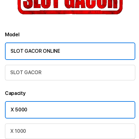
Model
SLOT GACOR ONLINE
SLOT GACOR
Capacity
X 5000
X 1000