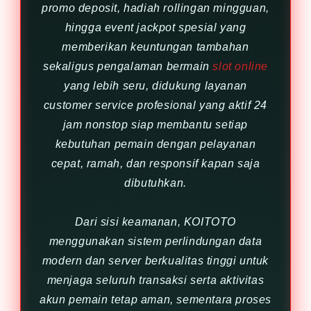
promo deposit, hadiah rollingan mingguan,
hingga event jackpot spesial yang
memberikan keuntungan tambahan
sekaligus pengalaman bermain
slot online
yang lebih seru, didukung layanan
customer service profesional yang aktif 24
jam nonstop siap membantu setiap
kebutuhan pemain dengan pelayanan
cepat, ramah, dan responsif kapan saja
dibutuhkan.
Dari sisi keamanan, KOITOTO
menggunakan sistem perlindungan data
modern dan server berkualitas tinggi untuk
menjaga seluruh transaksi serta aktivitas
akun pemain tetap aman, sementara proses