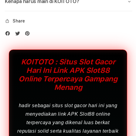
Kenapa harus main di KOITOTO?
Share
KOITOTO : Situs Slot Gacor
Hari Ini Link APK Slot88
Online Terpercaya Gampang
Menang
hadir sebagai situs slot gacor hari ini yang
menyediakan link APK Slot88 online
terpercaya yang dikenal luas berkat
reputasi solid serta kualitas layanan terbaik