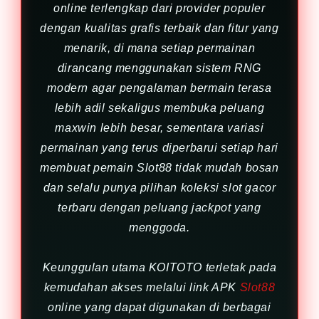
online terlengkap dari provider populer
dengan kualitas grafis terbaik dan fitur yang
menarik, di mana setiap permainan
dirancang menggunakan sistem RNG
modern agar pengalaman bermain terasa
lebih adil sekaligus membuka peluang
maxwin lebih besar, sementara variasi
permainan yang terus diperbarui setiap hari
membuat pemain Slot88 tidak mudah bosan
dan selalu punya pilihan koleksi slot gacor
terbaru dengan peluang jackpot yang
menggoda.
Keunggulan utama KOITOTO terletak pada
kemudahan akses melalui link APK
Slot88
online yang dapat digunakan di berbagai