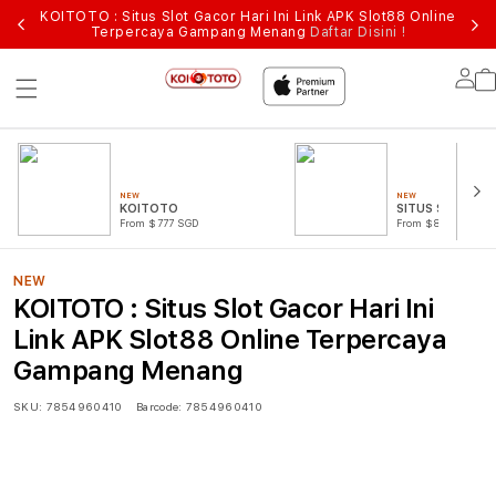
KOITOTO : Situs Slot Gacor Hari Ini Link APK Slot88 Online
l
Terpercaya Gampang Menang
Daftar Disini !
Lo
in
NEW
NEW
KOITOTO
SITUS SLOT
From $777 SGD
From $888 SGD
NEW
KOITOTO : Situs Slot Gacor Hari Ini
Link APK Slot88 Online Terpercaya
Gampang Menang
SKU:
7854960410
Barcode:
7854960410