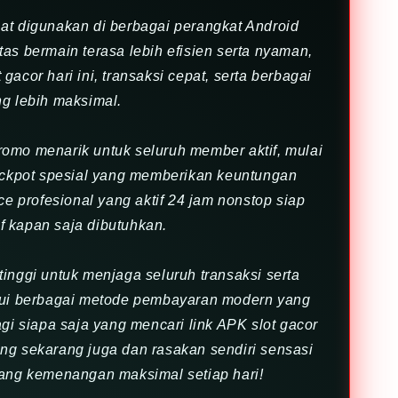
at digunakan di berbagai perangkat Android
as bermain terasa lebih efisien serta nyaman,
gacor hari ini, transaksi cepat, serta berbagai
ng lebih maksimal.
mo menarik untuk seluruh member aktif, mulai
jackpot spesial yang memberikan keuntungan
e profesional yang aktif 24 jam nonstop siap
 kapan saja dibutuhkan.
nggi untuk menjaga seluruh transaksi serta
alui berbagai metode pembayaran modern yang
i siapa saja yang mencari link APK slot gacor
ung sekarang juga dan rasakan sendiri sensasi
ng kemenangan maksimal setiap hari!