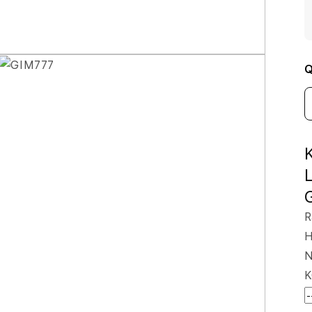
Open
Q
media
5
in
modal
K
R
H
N
K