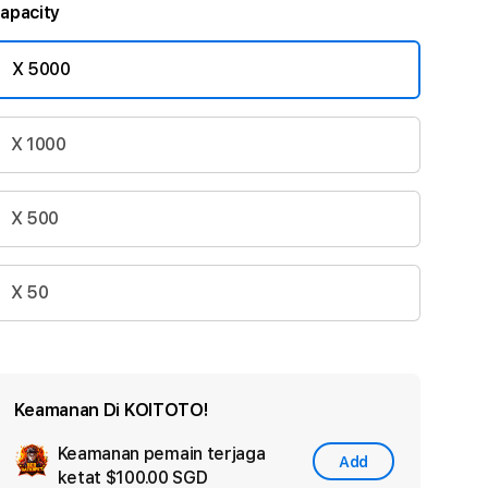
apacity
X 5000
X 1000
X 500
X 50
Keamanan Di KOITOTO!
Keamanan pemain terjaga
Add
Add
ketat
$100.00 SGD
Apple