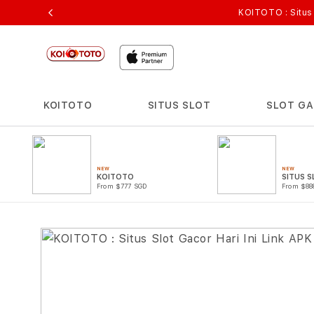
KOITOTO : Situs
KOITOTO
SITUS SLOT
SLOT G
NEW
NEW
KOITOTO
SITUS 
From $777 SGD
From $88
Skip to
product
information