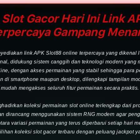
in
modal
Slot Gacor Hari Ini Link 
erpercaya Gampang Mena
nyediakan link APK Slot88 online terpercaya yang dikenal l
asional, didukung sistem canggih dan teknologi modern yan
line, dengan akses permainan yang stabil sehingga para p
kan di smartphone maupun desktop, dilengkapi tampilan m
mudah mengakses seluruh fitur permainan secara praktis.
dirkan koleksi permainan slot online terlengkap dari prov
inan dirancang menggunakan sistem RNG modern agar penga
ra variasi permainan yang terus diperbarui setiap hari
ilihan koleksi slot gacor terbaru dengan peluang jackpot