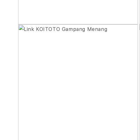
Open
media
4
in
modal