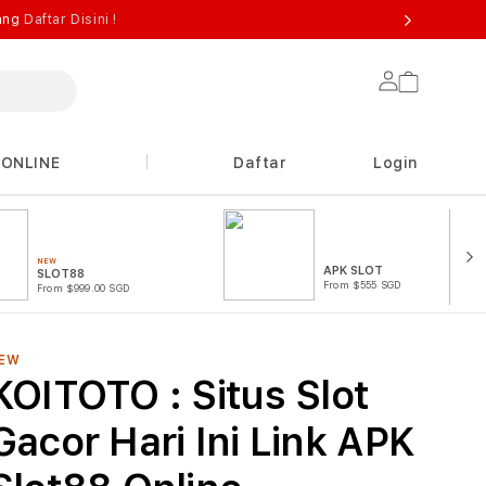
nang
Daftar Disini !
Log
Cart
in
 ONLINE
Daftar
Login
NEW
APK SLOT
SLOT88
From $555 SGD
From $999.00 SGD
EW
KOITOTO : Situs Slot
Gacor Hari Ini Link APK