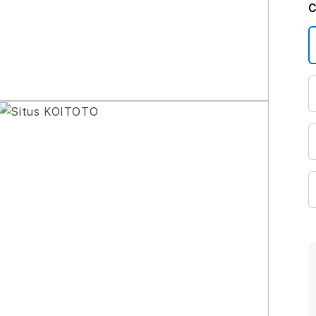
C
Open
media
3
in
modal