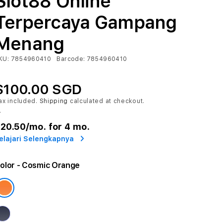
Slot88 Online
Terpercaya Gampang
Menang
KU:
7854960410
Barcode:
7854960410
$100.00 SGD
ax included.
Shipping
calculated at checkout.
r
20.50
/mo. for 4 mo.
elajari Selengkapnya
olor
- Cosmic Orange