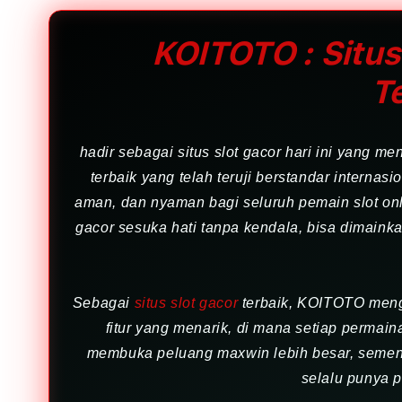
in
modal
KOITOTO : Situs 
T
hadir sebagai situs slot gacor hari ini yang me
terbaik yang telah teruji berstandar intern
aman, dan nyaman bagi seluruh pemain slot on
gacor sesuka hati tanpa kendala, bisa dimain
Sebagai
situs slot gacor
terbaik, KOITOTO mengha
fitur yang menarik, di mana setiap perma
membuka peluang maxwin lebih besar, sementa
selalu punya p