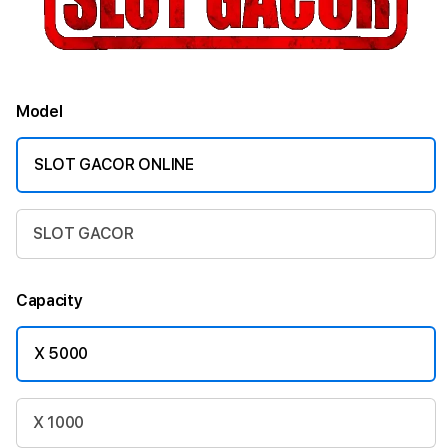
Model
SLOT GACOR ONLINE
SLOT GACOR
Capacity
X 5000
X 1000