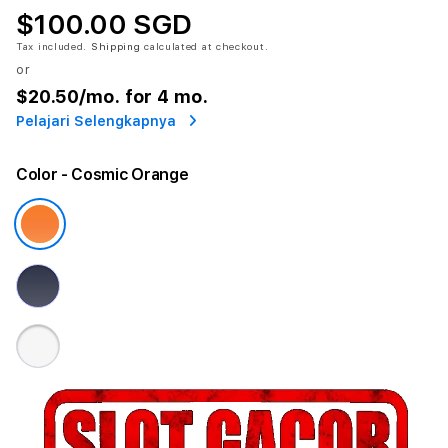
$100.00 SGD
Tax included.
Shipping
calculated at checkout.
or
$20.50
/mo. for 4 mo.
Pelajari Selengkapnya
Color
- Cosmic Orange