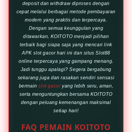
deposit dan withdraw diproses dengan
cepat melalui berbagai metode pembayaran
modern yang praktis dan terpercaya.
Dengan semua keunggulan yang
ditawarkan, KOITOTO menjadi pilihan
terbaik bagi siapa saja yang mencari link
APK slot gacor hari ini dan situs Slot88
online terpercaya yang gampang menang.
Jadi tunggu apalagi? Segera bergabung
sekarang juga dan rasakan sendiri sensasi
bermain
slot gacor
yang lebih seru, aman,
serta menguntungkan bersama KOITOTO
dengan peluang kemenangan maksimal
setiap hari!
FAQ PEMAIN KOITOTO