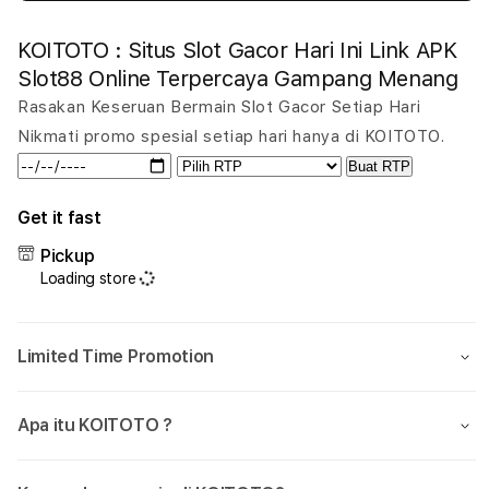
quantity
quant
for
for
KOITOTO : Situs Slot Gacor Hari Ini Link APK
KOITOTO
KOI
:
:
Slot88 Online Terpercaya Gampang Menang
Situs
Situs
Rasakan Keseruan Bermain Slot Gacor Setiap Hari
Slot
Slot
Nikmati promo spesial setiap hari hanya di KOITOTO.
Gacor
Gaco
Hari
Hari
Buat RTP
Ini
Ini
Link
Link
Get it fast
APK
APK
Pickup
Slot88
Slot
Online
Onlin
Loading store
Terpercaya
Terp
Gampang
Gam
Menang
Men
Limited Time Promotion
Apa itu KOITOTO ?