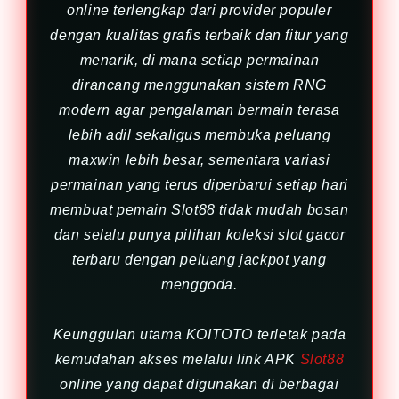
online terlengkap dari provider populer
dengan kualitas grafis terbaik dan fitur yang
menarik, di mana setiap permainan
dirancang menggunakan sistem RNG
modern agar pengalaman bermain terasa
lebih adil sekaligus membuka peluang
maxwin lebih besar, sementara variasi
permainan yang terus diperbarui setiap hari
membuat pemain Slot88 tidak mudah bosan
dan selalu punya pilihan koleksi slot gacor
terbaru dengan peluang jackpot yang
menggoda.
Keunggulan utama KOITOTO terletak pada
kemudahan akses melalui link APK
Slot88
online yang dapat digunakan di berbagai