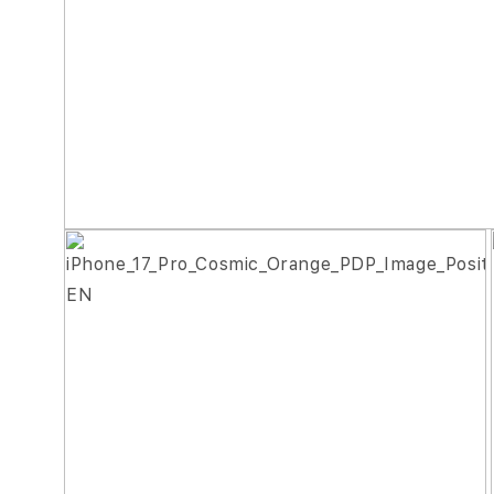
Open
media
1
in
modal