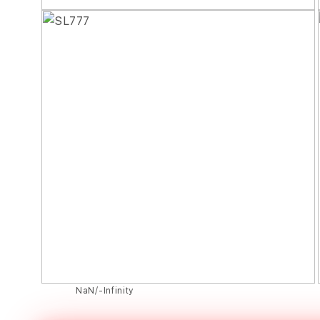
Open
media
6
in
modal
Open
of
NaN
/
-Infinity
media
8