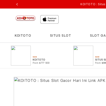
KOITOTO : Situs
KOITOTO
SITUS SLOT
SLOT G
NEW
NEW
KOITOTO
SITUS 
From $777 SGD
From $88
Skip to
product
information