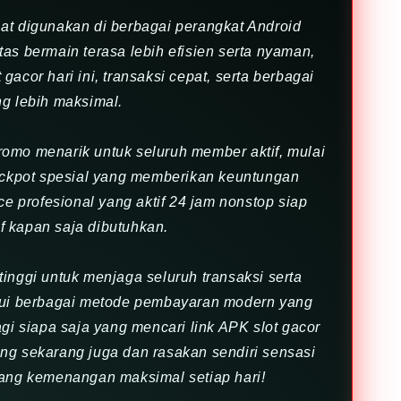
at digunakan di berbagai perangkat Android
as bermain terasa lebih efisien serta nyaman,
gacor hari ini, transaksi cepat, serta berbagai
ng lebih maksimal.
mo menarik untuk seluruh member aktif, mulai
jackpot spesial yang memberikan keuntungan
e profesional yang aktif 24 jam nonstop siap
 kapan saja dibutuhkan.
nggi untuk menjaga seluruh transaksi serta
alui berbagai metode pembayaran modern yang
i siapa saja yang mencari link APK slot gacor
ung sekarang juga dan rasakan sendiri sensasi
ng kemenangan maksimal setiap hari!