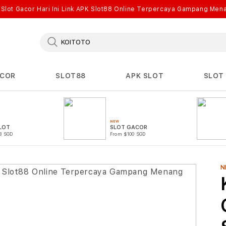
 Slot Gacor Hari Ini Link APK Slot88 Online Terpercaya Gampang Me
ACOR
SLOT88
APK SLOT
SLOT
NEW
SLOT
SLOT GACOR
8 SGD
From $100 SGD
N