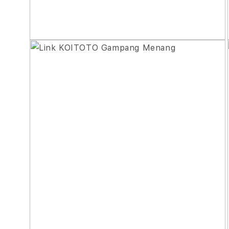
Open
media
4
in
modal