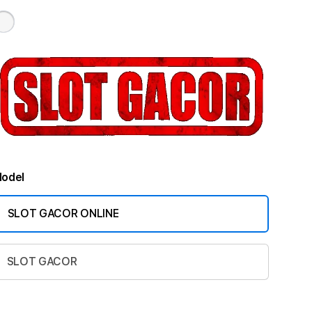
odel
SLOT GACOR ONLINE
SLOT GACOR