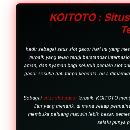
in
modal
KOITOTO : Situs 
T
hadir sebagai situs slot gacor hari ini yang me
terbaik yang telah teruji berstandar intern
aman, dan nyaman bagi seluruh pemain slot on
gacor sesuka hati tanpa kendala, bisa dimain
Sebagai
situs slot gacor
terbaik, KOITOTO mengha
fitur yang menarik, di mana setiap perma
membuka peluang maxwin lebih besar, sementa
selalu punya p