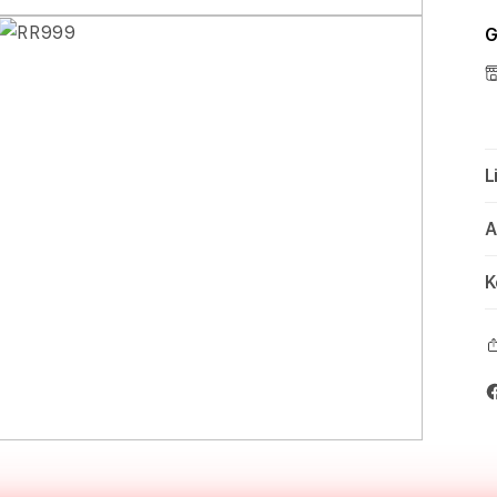
Open
G
media
7
in
modal
L
A
K
Open
media
9