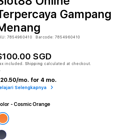
Slot88 Online
Terpercaya Gampang
Menang
KU:
7854960410
Barcode:
7854960410
$100.00 SGD
ax included.
Shipping
calculated at checkout.
r
20.50
/mo. for 4 mo.
elajari Selengkapnya
olor
- Cosmic Orange