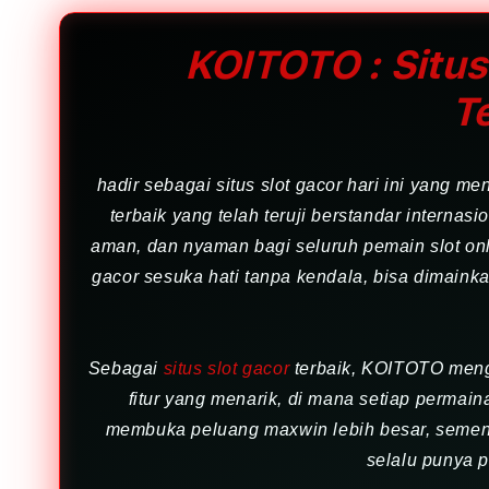
in
modal
KOITOTO : Situs 
T
hadir sebagai situs slot gacor hari ini yang me
terbaik yang telah teruji berstandar intern
aman, dan nyaman bagi seluruh pemain slot on
gacor sesuka hati tanpa kendala, bisa dimain
Sebagai
situs slot gacor
terbaik, KOITOTO mengha
fitur yang menarik, di mana setiap perma
membuka peluang maxwin lebih besar, sementa
selalu punya p