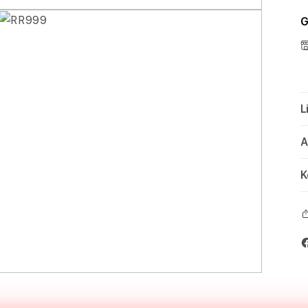
Open
G
media
7
in
modal
L
A
K
Open
media
9