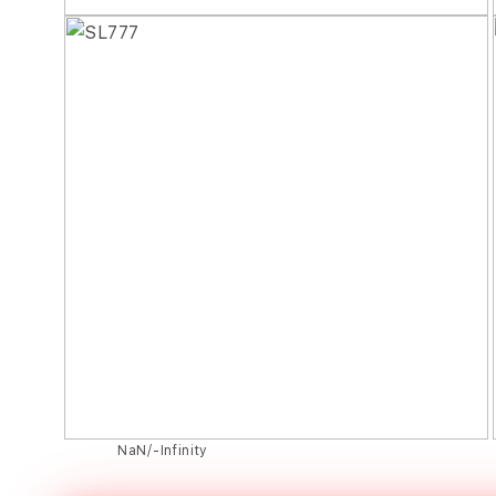
Open
media
6
in
modal
Open
of
NaN
/
-Infinity
media
8