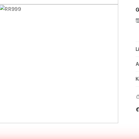
Open
G
media
7
in
modal
L
A
K
Open
media
9