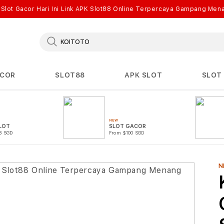
 Slot Gacor Hari Ini Link APK Slot88 Online Terpercaya Gampang Me
ACOR
SLOT88
APK SLOT
SLOT
NEW
SLOT
SLOT GACOR
8 SGD
From $100 SGD
N