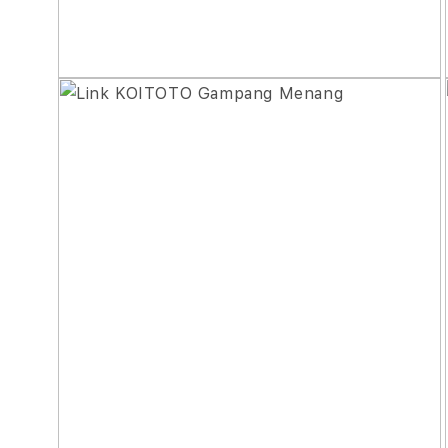
Open
media
4
in
modal