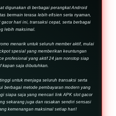
at digunakan di berbagai perangkat Android
as bermain terasa lebih efisien serta nyaman,
gacor hari ini, transaksi cepat, serta berbagai
ng lebih maksimal.
mo menarik untuk seluruh member aktif, mulai
jackpot spesial yang memberikan keuntungan
e profesional yang aktif 24 jam nonstop siap
 kapan saja dibutuhkan.
nggi untuk menjaga seluruh transaksi serta
alui berbagai metode pembayaran modern yang
i siapa saja yang mencari link APK slot gacor
ung sekarang juga dan rasakan sendiri sensasi
ng kemenangan maksimal setiap hari!