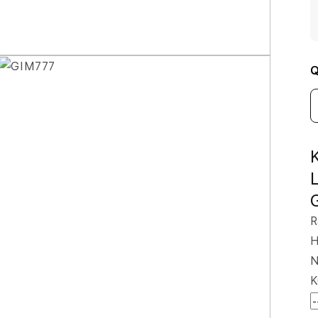
Open
Q
media
5
in
modal
K
R
H
N
K