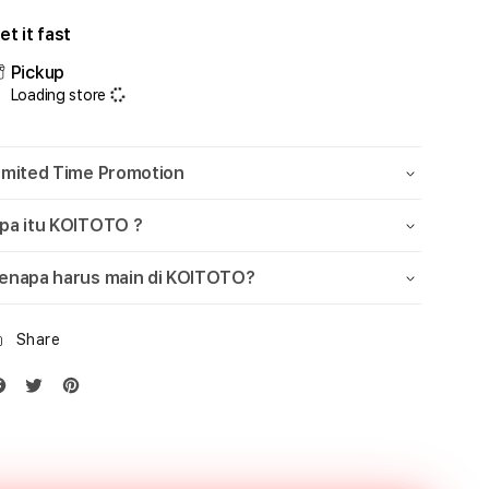
Terpercaya
Terpercaya
Gampang
Gampang
et it fast
Menang
Menang
Pickup
Loading store
imited Time Promotion
pa itu KOITOTO ?
enapa harus main di KOITOTO?
Share