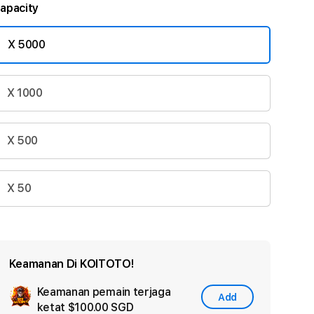
apacity
X 5000
X 1000
X 500
X 50
Keamanan Di KOITOTO!
Keamanan pemain terjaga
Add
Add
ketat
$100.00 SGD
Apple