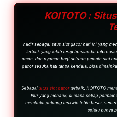
in
modal
KOITOTO : Situs 
T
hadir sebagai situs slot gacor hari ini yang me
terbaik yang telah teruji berstandar intern
aman, dan nyaman bagi seluruh pemain slot on
gacor sesuka hati tanpa kendala, bisa dimain
Sebagai
situs slot gacor
terbaik, KOITOTO mengha
fitur yang menarik, di mana setiap perma
membuka peluang maxwin lebih besar, sementa
selalu punya p