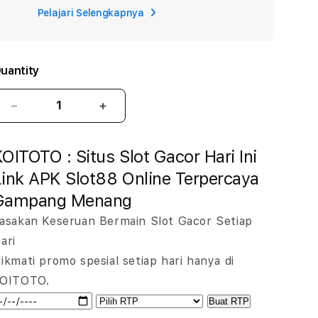
Pelajari Selengkapnya
Care
uantity
Decrease
Increase
quantity
quantity
for
for
OITOTO : Situs Slot Gacor Hari Ini
KOITOTO
KOITOTO
:
:
Link APK Slot88 Online Terpercaya
Situs
Situs
Gampang Menang
Slot
Slot
Gacor
Gacor
asakan Keseruan Bermain Slot Gacor Setiap
Hari
Hari
ari
Ini
Ini
Link
Link
ikmati promo spesial setiap hari hanya di
APK
APK
OITOTO.
Slot88
Slot88
Buat RTP
Online
Online