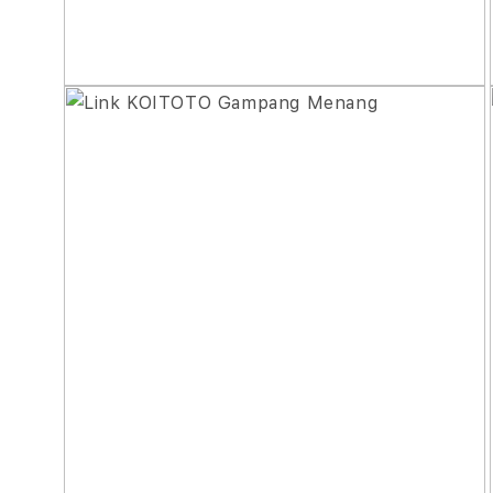
Open
media
4
in
modal