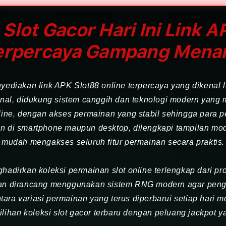
in
modal
Slot Gacor Hari Ini Link 
erpercaya Gampang Mena
nyediakan link APK Slot88 online terpercaya yang dikenal l
asional, didukung sistem canggih dan teknologi modern yan
line, dengan akses permainan yang stabil sehingga para p
kan di smartphone maupun desktop, dilengkapi tampilan m
mudah mengakses seluruh fitur permainan secara praktis.
dirkan koleksi permainan slot online terlengkap dari prov
inan dirancang menggunakan sistem RNG modern agar penga
ra variasi permainan yang terus diperbarui setiap hari
ilihan koleksi slot gacor terbaru dengan peluang jackpot