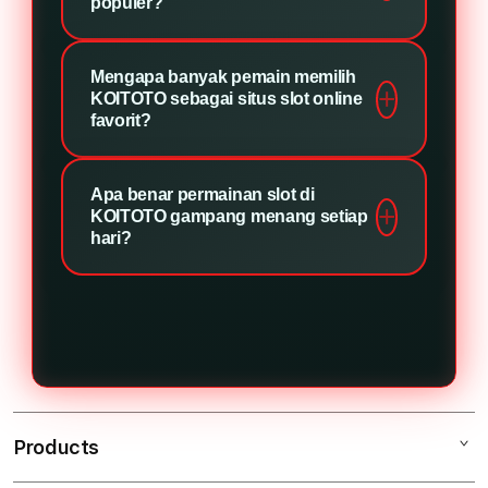
populer?
untuk memberikan pengalaman
setiap minggu, semua dirancang
bermain yang lebih beragam.
KOITOTO menghadirkan berbagai
untuk meningkatkan peluang
Mengapa banyak pemain memilih
permainan dari provider ternama
menang dan membuat pengalaman
KOITOTO sebagai situs slot online
yang sudah dikenal di dunia slot
bermain lebih seru.
favorit?
online. Setiap provider memiliki
KOITOTO menjadi pilihan karena
karakteristik permainan, fitur bonus,
Apa benar permainan slot di
menawarkan akses link APK Slot88
dan pilihan tema yang berbeda
KOITOTO gampang menang setiap
terpercaya, permainan yang
untuk memberikan banyak alternatif
hari?
lengkap, sistem stabil, serta
kepada pemain.
Tentu saja, ribuan pemain slot gacor
pengalaman bermain yang mudah
telah merasakan pengalaman
dan nyaman. Dengan berbagai fitur
bermain yang seru di KOITOTO
yang tersedia, pemain dapat
dengan berbagai kemenangan
menikmati koleksi slot online dalam
menarik setiap harinya. Dengan
satu platform.
koleksi permainan Slot88 yang
Products
lengkap, fitur bonus yang beragam,