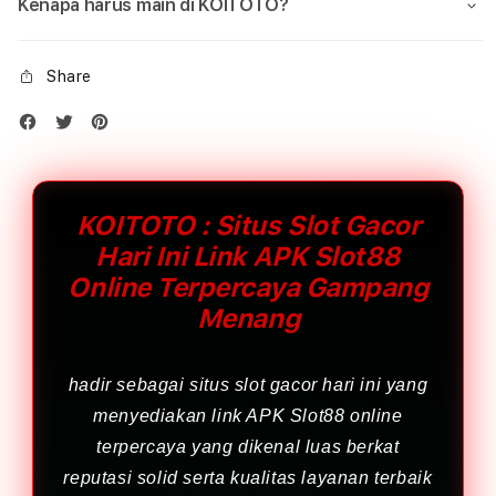
Kenapa harus main di KOITOTO?
Share
KOITOTO : Situs Slot Gacor
Hari Ini Link APK Slot88
Online Terpercaya Gampang
Menang
hadir sebagai situs slot gacor hari ini yang
menyediakan link APK Slot88 online
terpercaya yang dikenal luas berkat
reputasi solid serta kualitas layanan terbaik