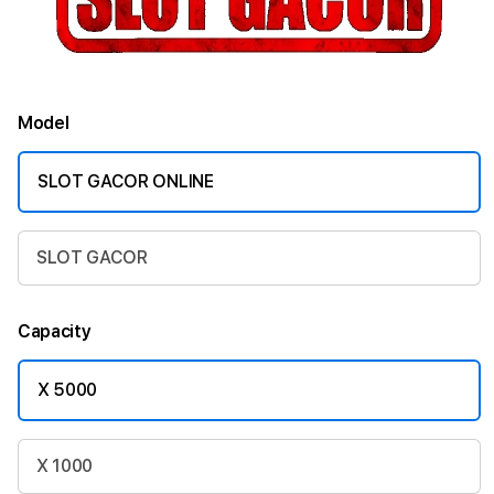
Model
SLOT GACOR ONLINE
SLOT GACOR
Capacity
X 5000
X 1000