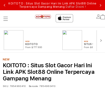
KOITOTO : Situs Slot Gacor Hari Ini Link APK Slot88 Online
l
Terpercaya Gampang Menang
Daftar Disini !
Lo
in
NEW
NEW
KOITOTO
SITUS SLOT
From $777 SGD
From $888 SGD
NEW
KOITOTO : Situs Slot Gacor Hari Ini
Link APK Slot88 Online Terpercaya
Gampang Menang
SKU:
7854960410
Barcode:
7854960410