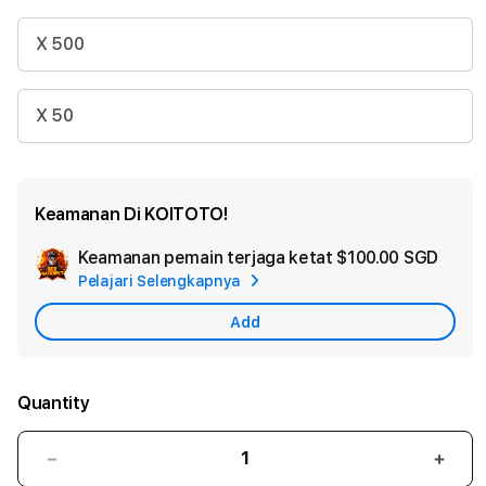
X 500
X 50
Keamanan Di KOITOTO!
Keamanan pemain terjaga ketat
$100.00 SGD
Add
Pelajari Selengkapnya
Appl
Care
Add
Quantity
Decrease
Incr