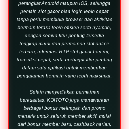
perangkat Android maupun iOS, sehingga
pemain slot gacor bisa login lebih cepat
tanpa perlu membuka browser dan aktivitas
bermain terasa lebih efisien serta nyaman,
dengan semua fitur penting tersedia
lengkap mulai dari permainan slot online
terbaru, informasi RTP slot gacor hari ini,
transaksi cepat, serta berbagai fitur penting
dalam satu aplikasi untuk memberikan
pengalaman bermain yang lebih maksimal.
Selain menyediakan permainan
berkualitas, KOITOTO juga menawarkan
berbagai bonus melimpah dan promo
menarik untuk seluruh member aktif, mulai
dari bonus member baru, cashback harian,