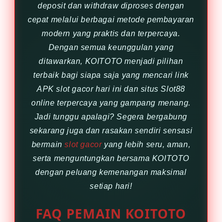
deposit dan withdraw diproses dengan
cepat melalui berbagai metode pembayaran
modern yang praktis dan terpercaya.
Dengan semua keunggulan yang
ditawarkan, KOITOTO menjadi pilihan
terbaik bagi siapa saja yang mencari link
APK slot gacor hari ini dan situs Slot88
online terpercaya yang gampang menang.
Jadi tunggu apalagi? Segera bergabung
sekarang juga dan rasakan sendiri sensasi
bermain
slot gacor
yang lebih seru, aman,
serta menguntungkan bersama KOITOTO
dengan peluang kemenangan maksimal
setiap hari!
FAQ PEMAIN KOITOTO