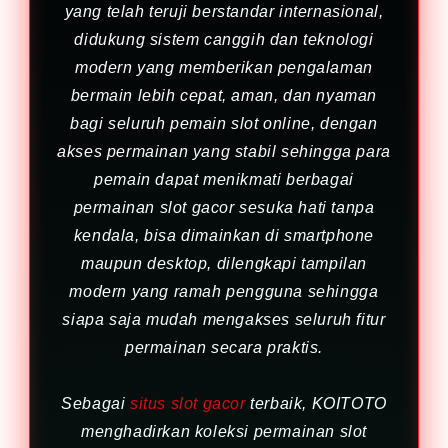
yang telah teruji berstandar internasional,
didukung sistem canggih dan teknologi
modern yang memberikan pengalaman
bermain lebih cepat, aman, dan nyaman
bagi seluruh pemain slot online, dengan
akses permainan yang stabil sehingga para
pemain dapat menikmati berbagai
permainan slot gacor sesuka hati tanpa
kendala, bisa dimainkan di smartphone
maupun desktop, dilengkapi tampilan
modern yang ramah pengguna sehingga
siapa saja mudah mengakses seluruh fitur
permainan secara praktis.
Sebagai
situs slot gacor
terbaik, KOITOTO
menghadirkan koleksi permainan slot