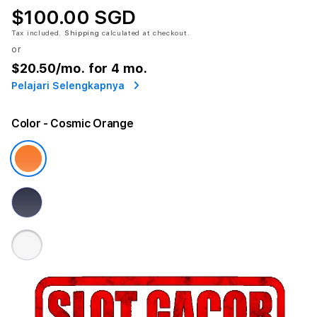
$100.00 SGD
Tax included.
Shipping
calculated at checkout.
or
$20.50
/mo. for 4 mo.
Pelajari Selengkapnya
Color
- Cosmic Orange