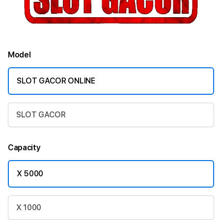
Model
SLOT GACOR ONLINE
SLOT GACOR
Capacity
X 5000
X 1000