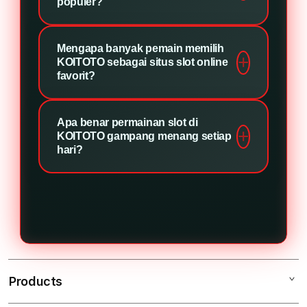
populer?
untuk memberikan pengalaman
setiap minggu, semua dirancang
bermain yang lebih beragam.
KOITOTO menghadirkan berbagai
untuk meningkatkan peluang
Mengapa banyak pemain memilih
permainan dari provider ternama
menang dan membuat pengalaman
KOITOTO sebagai situs slot online
yang sudah dikenal di dunia slot
bermain lebih seru.
favorit?
online. Setiap provider memiliki
KOITOTO menjadi pilihan karena
karakteristik permainan, fitur bonus,
Apa benar permainan slot di
menawarkan akses link APK Slot88
dan pilihan tema yang berbeda
KOITOTO gampang menang setiap
terpercaya, permainan yang
untuk memberikan banyak alternatif
hari?
lengkap, sistem stabil, serta
kepada pemain.
Tentu saja, ribuan pemain slot gacor
pengalaman bermain yang mudah
telah merasakan pengalaman
dan nyaman. Dengan berbagai fitur
bermain yang seru di KOITOTO
yang tersedia, pemain dapat
dengan berbagai kemenangan
menikmati koleksi slot online dalam
menarik setiap harinya. Dengan
satu platform.
koleksi permainan Slot88 yang
Products
lengkap, fitur bonus yang beragam,