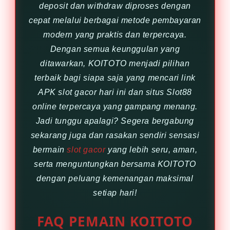
deposit dan withdraw diproses dengan
cepat melalui berbagai metode pembayaran
modern yang praktis dan terpercaya.
Dengan semua keunggulan yang
ditawarkan, KOITOTO menjadi pilihan
terbaik bagi siapa saja yang mencari link
APK slot gacor hari ini dan situs Slot88
online terpercaya yang gampang menang.
Jadi tunggu apalagi? Segera bergabung
sekarang juga dan rasakan sendiri sensasi
bermain
slot gacor
yang lebih seru, aman,
serta menguntungkan bersama KOITOTO
dengan peluang kemenangan maksimal
setiap hari!
FAQ PEMAIN KOITOTO