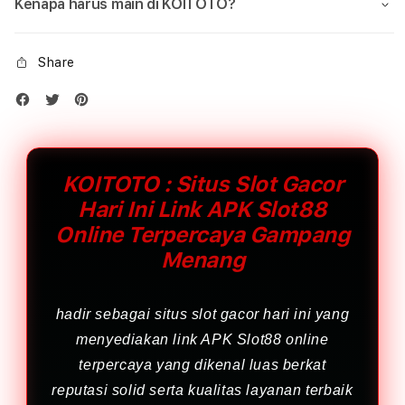
Kenapa harus main di KOITOTO?
Share
KOITOTO : Situs Slot Gacor
Hari Ini Link APK Slot88
Online Terpercaya Gampang
Menang
hadir sebagai situs slot gacor hari ini yang
menyediakan link APK Slot88 online
terpercaya yang dikenal luas berkat
reputasi solid serta kualitas layanan terbaik