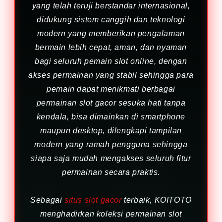
yang telah teruji berstandar internasional,
didukung sistem canggih dan teknologi
modern yang memberikan pengalaman
bermain lebih cepat, aman, dan nyaman
bagi seluruh pemain slot online, dengan
akses permainan yang stabil sehingga para
pemain dapat menikmati berbagai
permainan slot gacor sesuka hati tanpa
kendala, bisa dimainkan di smartphone
maupun desktop, dilengkapi tampilan
modern yang ramah pengguna sehingga
siapa saja mudah mengakses seluruh fitur
permainan secara praktis.
Sebagai
situs slot gacor
terbaik, KOITOTO
menghadirkan koleksi permainan slot