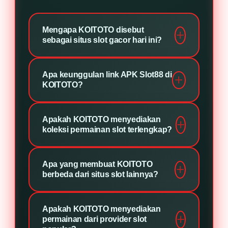
Mengapa KOITOTO disebut
sebagai situs slot gacor hari ini?
Karena KOITOTO menyediakan
Apa keunggulan link APK Slot88 di
beragam pilihan permainan slot
KOITOTO?
yang sedang banyak diminati
pemain dengan berbagai fitur
Link APK Slot88 KOITOTO
Apakah KOITOTO menyediakan
menarik, tema unik, dan mekanisme
memberikan kemudahan bagi
koleksi permainan slot terlengkap?
permainan yang berbeda. Pemain
pemain yang ingin menikmati
dapat memilih game favorit sesuai
permainan melalui perangkat
Ya, KOITOTO menghadirkan
dengan preferensi masing-masing
Apa yang membuat KOITOTO
mobile. Dengan akses yang praktis
berbagai pilihan permainan slot dari
berbeda dari situs slot lainnya?
dengan peluang gampang menang
dan tampilan yang responsif, pemain
provider populer. Mulai dari slot
setiap hari.
dapat membuka berbagai game
dengan tema klasik, petualangan,
Ya, KOITOTO menawarkan bonus
favorit dengan lebih nyaman.
Apakah KOITOTO menyediakan
fantasi, hingga game modern
selamat datang untuk anggota baru,
permainan dari provider slot
dengan fitur bonus menarik tersedia
bonus deposit harian, promo spesial