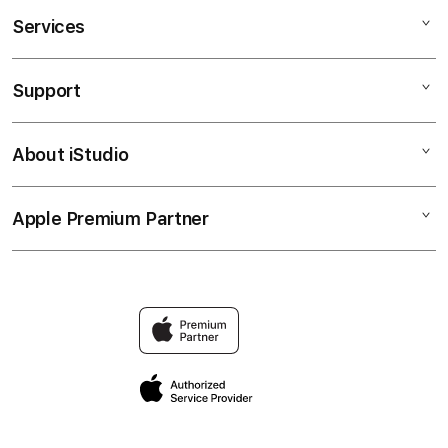
serta pilihan game populer, banyak
Services
KOITOTO
pemain menemukan permainan
SITUS SLOT
favorit mereka untuk mengejar hasil
Support
AppleCare+
maksimal dan pengalaman bermain
SLOT GACOR
yang lebih memuaskan.
Corporate
SLOT88
About iStudio
My Account
Apk Slot Gacor
APK SLOT
Collection & Delivery
Elush Service Provider
SLOT ONLINE
Apple Premium Partner
About Us
Returns & Exchanges
Financing Options
SITUS SLOT GACOR
Find an iStudio near you
Contact Us
Trade-in
SLOT GACOR ONLINE
Why Shop at iStudio
FAQ
Traveller’s Reservation
Elush Corporate Website
Privacy Policy
Site Terms of Use