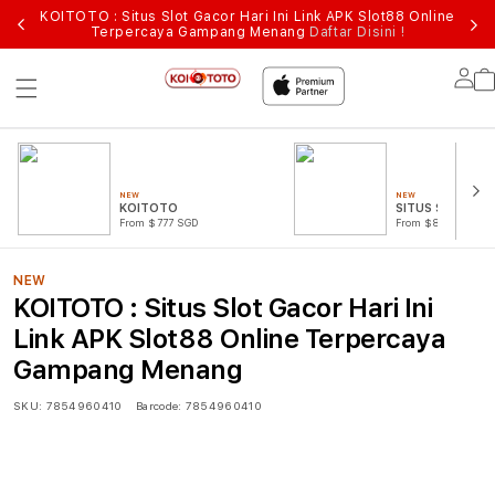
KOITOTO : Situs Slot Gacor Hari Ini Link APK Slot88 Online
l
Terpercaya Gampang Menang
Daftar Disini !
Lo
in
NEW
NEW
KOITOTO
SITUS SLOT
From $777 SGD
From $888 SGD
NEW
KOITOTO : Situs Slot Gacor Hari Ini
Link APK Slot88 Online Terpercaya
Gampang Menang
SKU:
7854960410
Barcode:
7854960410