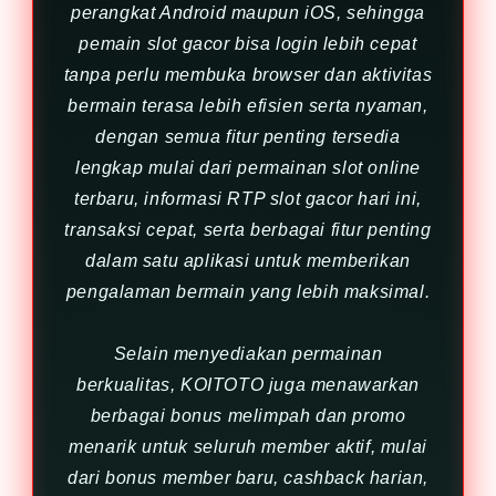
perangkat Android maupun iOS, sehingga
pemain slot gacor bisa login lebih cepat
tanpa perlu membuka browser dan aktivitas
bermain terasa lebih efisien serta nyaman,
dengan semua fitur penting tersedia
lengkap mulai dari permainan slot online
terbaru, informasi RTP slot gacor hari ini,
transaksi cepat, serta berbagai fitur penting
dalam satu aplikasi untuk memberikan
pengalaman bermain yang lebih maksimal.
Selain menyediakan permainan
berkualitas, KOITOTO juga menawarkan
berbagai bonus melimpah dan promo
menarik untuk seluruh member aktif, mulai
dari bonus member baru, cashback harian,