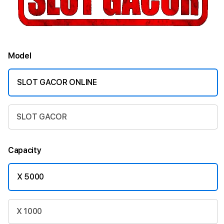
Model
SLOT GACOR ONLINE
SLOT GACOR
Capacity
X 5000
X 1000