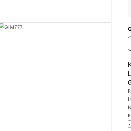
Open
Q
media
5
in
modal
K
R
H
N
K