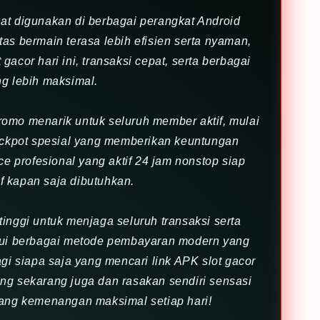
at digunakan di berbagai perangkat Android
as bermain terasa lebih efisien serta nyaman,
gacor hari ini, transaksi cepat, serta berbagai
ng lebih maksimal.
mo menarik untuk seluruh member aktif, mulai
jackpot spesial yang memberikan keuntungan
e profesional yang aktif 24 jam nonstop siap
 kapan saja dibutuhkan.
nggi untuk menjaga seluruh transaksi serta
alui berbagai metode pembayaran modern yang
i siapa saja yang mencari link APK slot gacor
ung sekarang juga dan rasakan sendiri sensasi
ng kemenangan maksimal setiap hari!