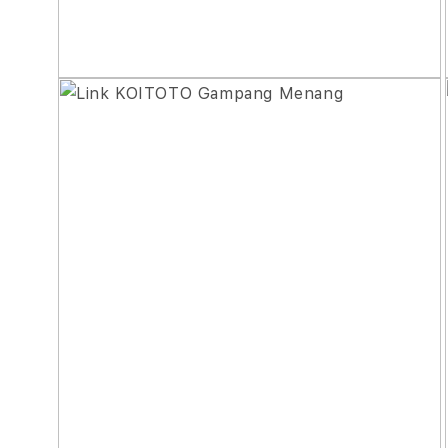
Open
media
4
in
modal