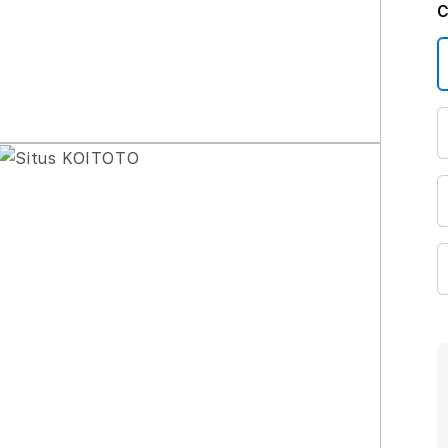
C
Open
media
3
in
modal