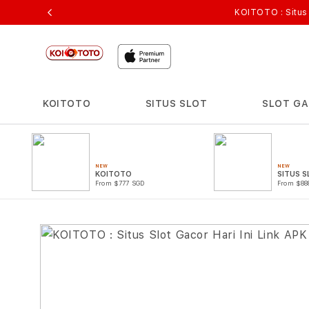
KOITOTO : Situs
KOITOTO
SITUS SLOT
SLOT G
NEW
NEW
KOITOTO
SITUS 
From $777 SGD
From $88
Skip to
product
information