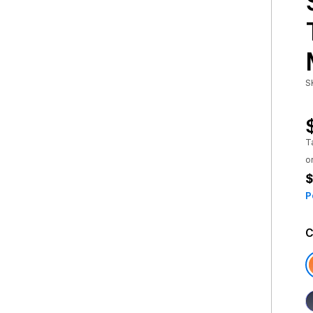
S
T
o
$
P
C