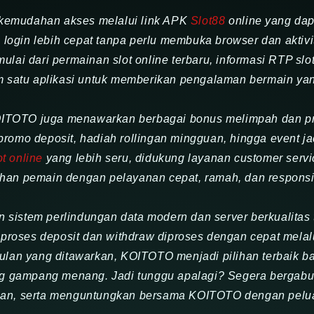
kemudahan akses melalui link APK
Slot88
online yang dap
login lebih cepat tanpa perlu membuka browser dan aktivit
lai dari permainan slot online terbaru, informasi RTP slot 
am satu aplikasi untuk memberikan pengalaman bermain ya
OITOTO juga menawarkan berbagai bonus melimpah dan pro
promo deposit, hadiah rollingan mingguan, hingga event 
ot online
yang lebih seru, didukung layanan customer servic
han pemain dengan pelayanan cepat, ramah, dan responsif
istem perlindungan data modern dan server berkualitas ti
a proses deposit dan withdraw diproses dengan cepat mel
lan yang ditawarkan, KOITOTO menjadi pilihan terbaik bag
yang gampang menang. Jadi tunggu apalagi? Segera bergab
man, serta menguntungkan bersama KOITOTO dengan pelua