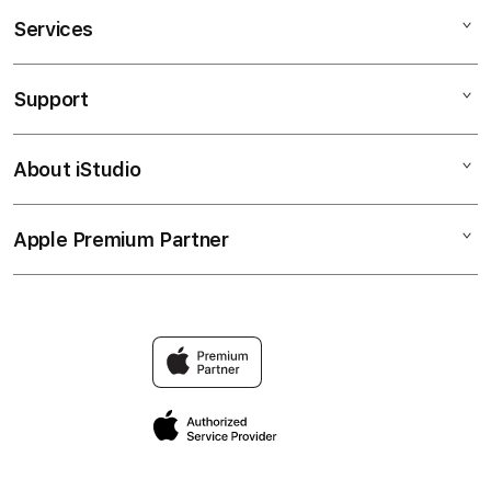
serta pilihan game populer, banyak
Services
KOITOTO
pemain menemukan permainan
SITUS SLOT
favorit mereka untuk mengejar hasil
Support
AppleCare+
maksimal dan pengalaman bermain
SLOT GACOR
yang lebih memuaskan.
Corporate
SLOT88
About iStudio
My Account
Apk Slot Gacor
APK SLOT
Collection & Delivery
Elush Service Provider
SLOT ONLINE
Apple Premium Partner
About Us
Returns & Exchanges
Financing Options
SITUS SLOT GACOR
Find an iStudio near you
Contact Us
Trade-in
SLOT GACOR ONLINE
Why Shop at iStudio
FAQ
Traveller’s Reservation
Elush Corporate Website
Privacy Policy
Site Terms of Use