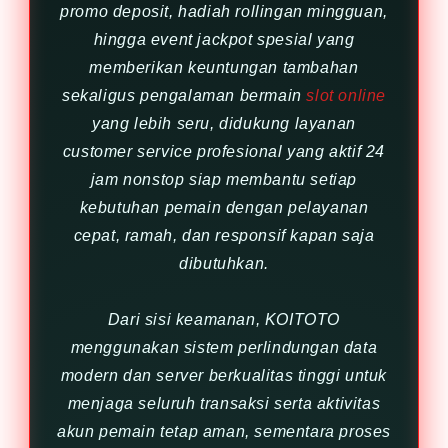
promo deposit, hadiah rollingan mingguan,
hingga event jackpot spesial yang
memberikan keuntungan tambahan
sekaligus pengalaman bermain
slot online
yang lebih seru, didukung layanan
customer service profesional yang aktif 24
jam nonstop siap membantu setiap
kebutuhan pemain dengan pelayanan
cepat, ramah, dan responsif kapan saja
dibutuhkan.
Dari sisi keamanan, KOITOTO
menggunakan sistem perlindungan data
modern dan server berkualitas tinggi untuk
menjaga seluruh transaksi serta aktivitas
akun pemain tetap aman, sementara proses