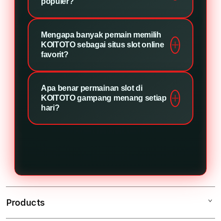
populer?
untuk memberikan pengalaman
setiap minggu, semua dirancang
bermain yang lebih beragam.
KOITOTO menghadirkan berbagai
untuk meningkatkan peluang
Mengapa banyak pemain memilih
permainan dari provider ternama
menang dan membuat pengalaman
KOITOTO sebagai situs slot online
yang sudah dikenal di dunia slot
bermain lebih seru.
favorit?
online. Setiap provider memiliki
KOITOTO menjadi pilihan karena
karakteristik permainan, fitur bonus,
Apa benar permainan slot di
menawarkan akses link APK Slot88
dan pilihan tema yang berbeda
KOITOTO gampang menang setiap
terpercaya, permainan yang
untuk memberikan banyak alternatif
hari?
lengkap, sistem stabil, serta
kepada pemain.
Tentu saja, ribuan pemain slot gacor
pengalaman bermain yang mudah
telah merasakan pengalaman
dan nyaman. Dengan berbagai fitur
bermain yang seru di KOITOTO
yang tersedia, pemain dapat
dengan berbagai kemenangan
menikmati koleksi slot online dalam
menarik setiap harinya. Dengan
satu platform.
koleksi permainan Slot88 yang
Products
lengkap, fitur bonus yang beragam,