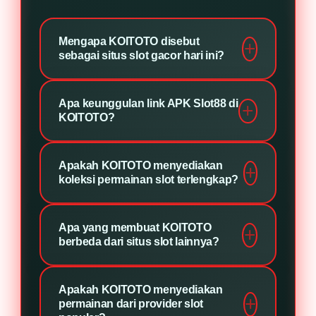
Mengapa KOITOTO disebut
sebagai situs slot gacor hari ini?
Karena KOITOTO menyediakan
Apa keunggulan link APK Slot88 di
beragam pilihan permainan slot
KOITOTO?
yang sedang banyak diminati
pemain dengan berbagai fitur
Link APK Slot88 KOITOTO
Apakah KOITOTO menyediakan
menarik, tema unik, dan mekanisme
memberikan kemudahan bagi
koleksi permainan slot terlengkap?
permainan yang berbeda. Pemain
pemain yang ingin menikmati
dapat memilih game favorit sesuai
permainan melalui perangkat
Ya, KOITOTO menghadirkan
dengan preferensi masing-masing
Apa yang membuat KOITOTO
mobile. Dengan akses yang praktis
berbagai pilihan permainan slot dari
berbeda dari situs slot lainnya?
dengan peluang gampang menang
dan tampilan yang responsif, pemain
provider populer. Mulai dari slot
setiap hari.
dapat membuka berbagai game
dengan tema klasik, petualangan,
Ya, KOITOTO menawarkan bonus
favorit dengan lebih nyaman.
Apakah KOITOTO menyediakan
fantasi, hingga game modern
selamat datang untuk anggota baru,
permainan dari provider slot
dengan fitur bonus menarik tersedia
bonus deposit harian, promo spesial