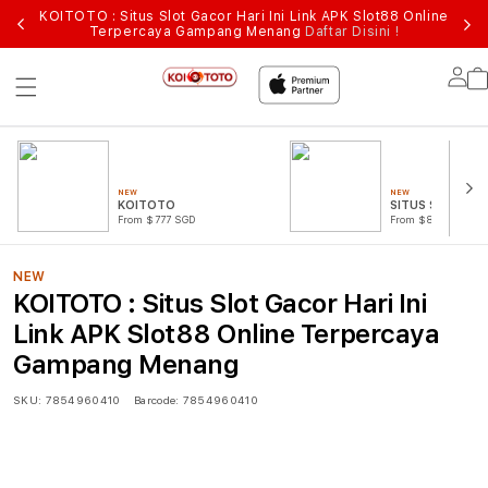
KOITOTO : Situs Slot Gacor Hari Ini Link APK Slot88 Online
l
Terpercaya Gampang Menang
Daftar Disini !
Lo
in
NEW
NEW
KOITOTO
SITUS SLOT
From $777 SGD
From $888 SGD
NEW
KOITOTO : Situs Slot Gacor Hari Ini
Link APK Slot88 Online Terpercaya
Gampang Menang
SKU:
7854960410
Barcode:
7854960410