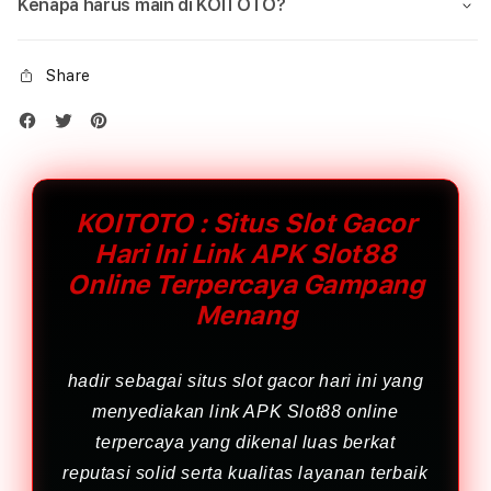
Kenapa harus main di KOITOTO?
Share
KOITOTO : Situs Slot Gacor
Hari Ini Link APK Slot88
Online Terpercaya Gampang
Menang
hadir sebagai situs slot gacor hari ini yang
menyediakan link APK Slot88 online
terpercaya yang dikenal luas berkat
reputasi solid serta kualitas layanan terbaik