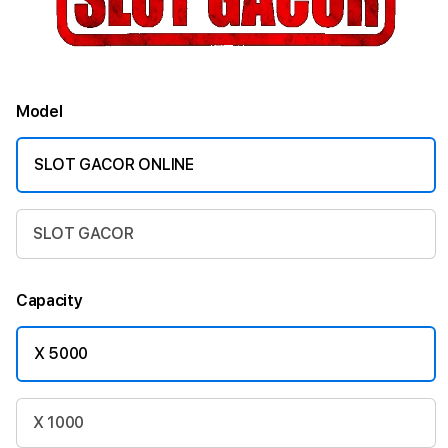
Model
SLOT GACOR ONLINE
SLOT GACOR
Capacity
X 5000
X 1000