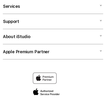
serta pilihan game populer, banyak
Services
KOITOTO
pemain menemukan permainan
SITUS SLOT
favorit mereka untuk mengejar hasil
Support
AppleCare+
maksimal dan pengalaman bermain
SLOT GACOR
yang lebih memuaskan.
Corporate
SLOT88
About iStudio
My Account
Apk Slot Gacor
APK SLOT
Collection & Delivery
Elush Service Provider
SLOT ONLINE
Apple Premium Partner
About Us
Returns & Exchanges
Financing Options
SITUS SLOT GACOR
Find an iStudio near you
Contact Us
Trade-in
SLOT GACOR ONLINE
Why Shop at iStudio
FAQ
Traveller’s Reservation
Elush Corporate Website
Privacy Policy
Site Terms of Use