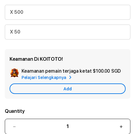
X 500
X 50
Keamanan Di KOITOTO!
Keamanan pemain terjaga ketat
$100.00 SGD
Add
Pelajari Selengkapnya
Appl
Care
Add
Quantity
Decrease
Incr