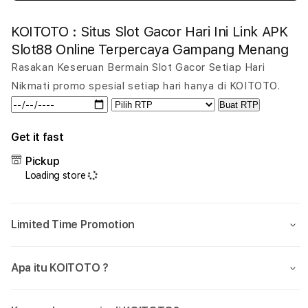
quantity
quant
for
for
KOITOTO : Situs Slot Gacor Hari Ini Link APK
KOITOTO
KOI
:
:
Slot88 Online Terpercaya Gampang Menang
Situs
Situs
Rasakan Keseruan Bermain Slot Gacor Setiap Hari
Slot
Slot
Nikmati promo spesial setiap hari hanya di KOITOTO.
Gacor
Gaco
Hari
Hari
Buat RTP
Ini
Ini
Link
Link
Get it fast
APK
APK
Pickup
Slot88
Slot
Online
Onlin
Loading store
Terpercaya
Terp
Gampang
Gam
Menang
Men
Limited Time Promotion
Apa itu KOITOTO ?