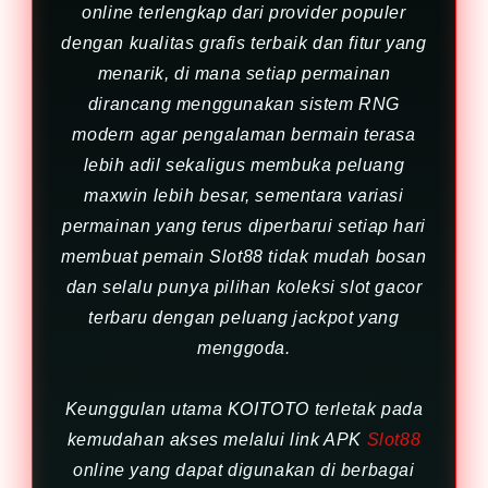
online terlengkap dari provider populer
dengan kualitas grafis terbaik dan fitur yang
menarik, di mana setiap permainan
dirancang menggunakan sistem RNG
modern agar pengalaman bermain terasa
lebih adil sekaligus membuka peluang
maxwin lebih besar, sementara variasi
permainan yang terus diperbarui setiap hari
membuat pemain Slot88 tidak mudah bosan
dan selalu punya pilihan koleksi slot gacor
terbaru dengan peluang jackpot yang
menggoda.
Keunggulan utama KOITOTO terletak pada
kemudahan akses melalui link APK
Slot88
online yang dapat digunakan di berbagai