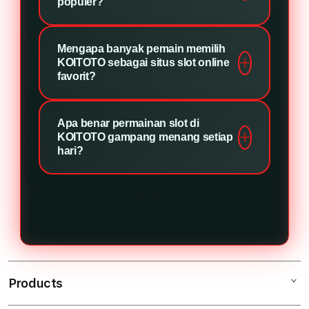
populer?
untuk memberikan pengalaman
setiap minggu, semua dirancang
bermain yang lebih beragam.
KOITOTO menghadirkan berbagai
untuk meningkatkan peluang
Mengapa banyak pemain memilih
permainan dari provider ternama
menang dan membuat pengalaman
KOITOTO sebagai situs slot online
yang sudah dikenal di dunia slot
bermain lebih seru.
favorit?
online. Setiap provider memiliki
KOITOTO menjadi pilihan karena
karakteristik permainan, fitur bonus,
Apa benar permainan slot di
menawarkan akses link APK Slot88
dan pilihan tema yang berbeda
KOITOTO gampang menang setiap
terpercaya, permainan yang
untuk memberikan banyak alternatif
hari?
lengkap, sistem stabil, serta
kepada pemain.
Tentu saja, ribuan pemain slot gacor
pengalaman bermain yang mudah
telah merasakan pengalaman
dan nyaman. Dengan berbagai fitur
bermain yang seru di KOITOTO
yang tersedia, pemain dapat
dengan berbagai kemenangan
menikmati koleksi slot online dalam
menarik setiap harinya. Dengan
satu platform.
koleksi permainan Slot88 yang
Products
lengkap, fitur bonus yang beragam,