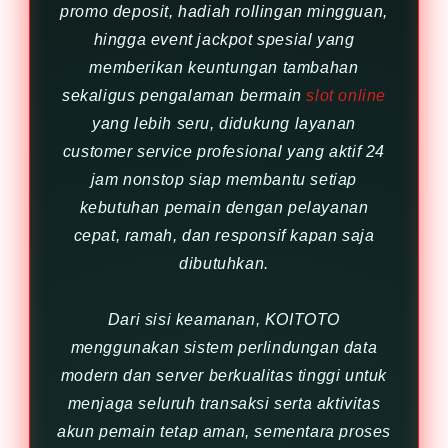
promo deposit, hadiah rollingan mingguan,
hingga event jackpot spesial yang
memberikan keuntungan tambahan
sekaligus pengalaman bermain
slot online
yang lebih seru, didukung layanan
customer service profesional yang aktif 24
jam nonstop siap membantu setiap
kebutuhan pemain dengan pelayanan
cepat, ramah, dan responsif kapan saja
dibutuhkan.
Dari sisi keamanan, KOITOTO
menggunakan sistem perlindungan data
modern dan server berkualitas tinggi untuk
menjaga seluruh transaksi serta aktivitas
akun pemain tetap aman, sementara proses