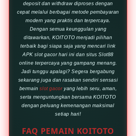
deposit dan withdraw diproses dengan
cepat melalui berbagai metode pembayaran
modern yang praktis dan terpercaya.
Dengan semua keunggulan yang
ditawarkan, KOITOTO menjadi pilihan
terbaik bagi siapa saja yang mencari link
APK slot gacor hari ini dan situs Slot88
online terpercaya yang gampang menang.
Jadi tunggu apalagi? Segera bergabung
sekarang juga dan rasakan sendiri sensasi
bermain
slot gacor
yang lebih seru, aman,
serta menguntungkan bersama KOITOTO
dengan peluang kemenangan maksimal
setiap hari!
FAQ PEMAIN KOITOTO