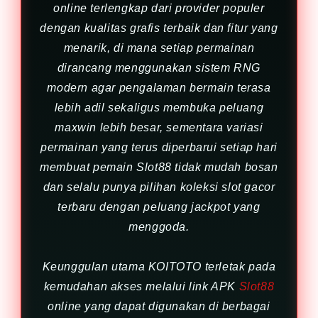
online terlengkap dari provider populer
dengan kualitas grafis terbaik dan fitur yang
menarik, di mana setiap permainan
dirancang menggunakan sistem RNG
modern agar pengalaman bermain terasa
lebih adil sekaligus membuka peluang
maxwin lebih besar, sementara variasi
permainan yang terus diperbarui setiap hari
membuat pemain Slot88 tidak mudah bosan
dan selalu punya pilihan koleksi slot gacor
terbaru dengan peluang jackpot yang
menggoda.
Keunggulan utama KOITOTO terletak pada
kemudahan akses melalui link APK
Slot88
online yang dapat digunakan di berbagai