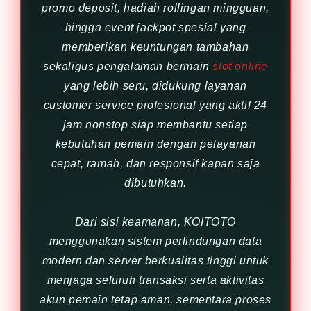
promo deposit, hadiah rollingan mingguan,
hingga event jackpot spesial yang
memberikan keuntungan tambahan
sekaligus pengalaman bermain
slot online
yang lebih seru, didukung layanan
customer service profesional yang aktif 24
jam nonstop siap membantu setiap
kebutuhan pemain dengan pelayanan
cepat, ramah, dan responsif kapan saja
dibutuhkan.
Dari sisi keamanan, KOITOTO
menggunakan sistem perlindungan data
modern dan server berkualitas tinggi untuk
menjaga seluruh transaksi serta aktivitas
akun pemain tetap aman, sementara proses