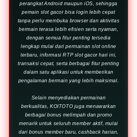
perangkat Android maupun iOS, sehingga
pemain slot gacor bisa login lebih cepat
tanpa perlu membuka browser dan aktivitas
bermain terasa lebih efisien serta nyaman,
dengan semua fitur penting tersedia
lengkap mulai dari permainan slot online
terbaru, informasi RTP slot gacor hari ini,
transaksi cepat, serta berbagai fitur penting
dalam satu aplikasi untuk memberikan
pengalaman bermain yang lebih maksimal.
Selain menyediakan permainan
berkualitas, KOITOTO juga menawarkan
berbagai bonus melimpah dan promo
menarik untuk seluruh member aktif, mulai
dari bonus member baru, cashback harian,