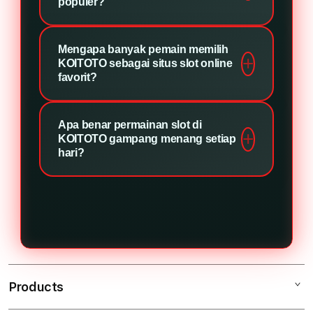
populer?
untuk memberikan pengalaman
setiap minggu, semua dirancang
bermain yang lebih beragam.
KOITOTO menghadirkan berbagai
untuk meningkatkan peluang
Mengapa banyak pemain memilih
permainan dari provider ternama
menang dan membuat pengalaman
KOITOTO sebagai situs slot online
yang sudah dikenal di dunia slot
bermain lebih seru.
favorit?
online. Setiap provider memiliki
KOITOTO menjadi pilihan karena
karakteristik permainan, fitur bonus,
Apa benar permainan slot di
menawarkan akses link APK Slot88
dan pilihan tema yang berbeda
KOITOTO gampang menang setiap
terpercaya, permainan yang
untuk memberikan banyak alternatif
hari?
lengkap, sistem stabil, serta
kepada pemain.
Tentu saja, ribuan pemain slot gacor
pengalaman bermain yang mudah
telah merasakan pengalaman
dan nyaman. Dengan berbagai fitur
bermain yang seru di KOITOTO
yang tersedia, pemain dapat
dengan berbagai kemenangan
menikmati koleksi slot online dalam
menarik setiap harinya. Dengan
satu platform.
koleksi permainan Slot88 yang
Products
lengkap, fitur bonus yang beragam,