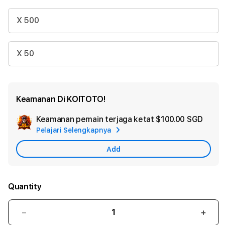
X 500
X 50
Keamanan Di KOITOTO!
Keamanan pemain terjaga ketat
$100.00 SGD
Add
Pelajari Selengkapnya
Appl
Care
Add
Quantity
Decrease
Incr