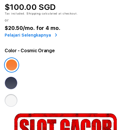
$100.00 SGD
Tax included.
Shipping
calculated at checkout.
or
$20.50
/mo. for 4 mo.
Pelajari Selengkapnya
Color
- Cosmic Orange