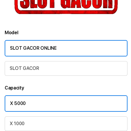
Model
SLOT GACOR ONLINE
SLOT GACOR
Capacity
X 5000
X 1000