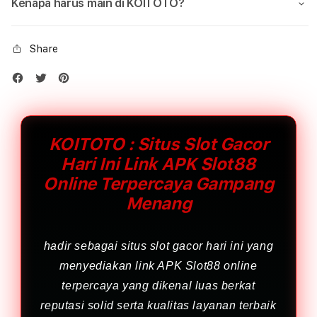
Kenapa harus main di KOITOTO?
Share
KOITOTO : Situs Slot Gacor
Hari Ini Link APK Slot88
Online Terpercaya Gampang
Menang
hadir sebagai situs slot gacor hari ini yang
menyediakan link APK Slot88 online
terpercaya yang dikenal luas berkat
reputasi solid serta kualitas layanan terbaik