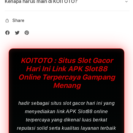
Kenapa harus main di KOITOTO?
Share
KOITOTO : Situs Slot Gacor
Hari Ini Link APK Slot88
Online Terpercaya Gampang
Menang
hadir sebagai situs slot gacor hari ini yang
menyediakan link APK Slot88 online
terpercaya yang dikenal luas berkat
reputasi solid serta kualitas layanan terbaik