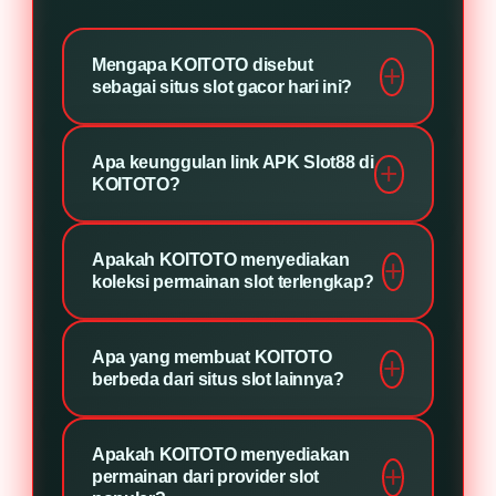
Mengapa KOITOTO disebut
sebagai situs slot gacor hari ini?
Karena KOITOTO menyediakan
Apa keunggulan link APK Slot88 di
beragam pilihan permainan slot
KOITOTO?
yang sedang banyak diminati
pemain dengan berbagai fitur
Link APK Slot88 KOITOTO
Apakah KOITOTO menyediakan
menarik, tema unik, dan mekanisme
memberikan kemudahan bagi
koleksi permainan slot terlengkap?
permainan yang berbeda. Pemain
pemain yang ingin menikmati
dapat memilih game favorit sesuai
permainan melalui perangkat
Ya, KOITOTO menghadirkan
dengan preferensi masing-masing
Apa yang membuat KOITOTO
mobile. Dengan akses yang praktis
berbagai pilihan permainan slot dari
berbeda dari situs slot lainnya?
dengan peluang gampang menang
dan tampilan yang responsif, pemain
provider populer. Mulai dari slot
setiap hari.
dapat membuka berbagai game
dengan tema klasik, petualangan,
Ya, KOITOTO menawarkan bonus
favorit dengan lebih nyaman.
Apakah KOITOTO menyediakan
fantasi, hingga game modern
selamat datang untuk anggota baru,
permainan dari provider slot
dengan fitur bonus menarik tersedia
bonus deposit harian, promo spesial