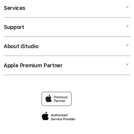
serta pilihan game populer, banyak
Services
KOITOTO
pemain menemukan permainan
SITUS SLOT
favorit mereka untuk mengejar hasil
Support
AppleCare+
maksimal dan pengalaman bermain
SLOT GACOR
yang lebih memuaskan.
Corporate
SLOT88
About iStudio
My Account
Apk Slot Gacor
APK SLOT
Collection & Delivery
Elush Service Provider
SLOT ONLINE
Apple Premium Partner
About Us
Returns & Exchanges
Financing Options
SITUS SLOT GACOR
Find an iStudio near you
Contact Us
Trade-in
SLOT GACOR ONLINE
Why Shop at iStudio
FAQ
Traveller’s Reservation
Elush Corporate Website
Privacy Policy
Site Terms of Use