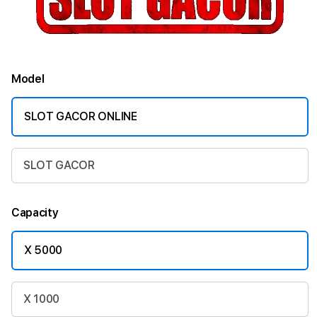
Model
SLOT GACOR ONLINE
SLOT GACOR
Capacity
X 5000
X 1000