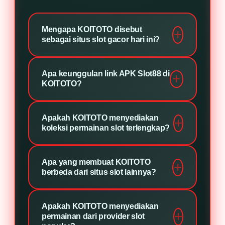
Mengapa KOITOTO disebut
sebagai situs slot gacor hari ini?
Karena KOITOTO menyediakan
Apa keunggulan link APK Slot88 di
beragam pilihan permainan slot
KOITOTO?
yang sedang banyak diminati
pemain dengan berbagai fitur
Link APK Slot88 KOITOTO
Apakah KOITOTO menyediakan
menarik, tema unik, dan mekanisme
memberikan kemudahan bagi
koleksi permainan slot terlengkap?
permainan yang berbeda. Pemain
pemain yang ingin menikmati
dapat memilih game favorit sesuai
permainan melalui perangkat
Ya, KOITOTO menghadirkan
dengan preferensi masing-masing
Apa yang membuat KOITOTO
mobile. Dengan akses yang praktis
berbagai pilihan permainan slot dari
berbeda dari situs slot lainnya?
dengan peluang gampang menang
dan tampilan yang responsif, pemain
provider populer. Mulai dari slot
setiap hari.
dapat membuka berbagai game
dengan tema klasik, petualangan,
Ya, KOITOTO menawarkan bonus
favorit dengan lebih nyaman.
Apakah KOITOTO menyediakan
fantasi, hingga game modern
selamat datang untuk anggota baru,
permainan dari provider slot
dengan fitur bonus menarik tersedia
bonus deposit harian, promo spesial