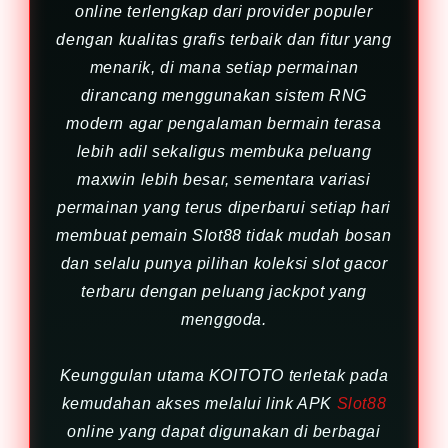
online terlengkap dari provider populer
dengan kualitas grafis terbaik dan fitur yang
menarik, di mana setiap permainan
dirancang menggunakan sistem RNG
modern agar pengalaman bermain terasa
lebih adil sekaligus membuka peluang
maxwin lebih besar, sementara variasi
permainan yang terus diperbarui setiap hari
membuat pemain Slot88 tidak mudah bosan
dan selalu punya pilihan koleksi slot gacor
terbaru dengan peluang jackpot yang
menggoda.
Keunggulan utama KOITOTO terletak pada
kemudahan akses melalui link APK
Slot88
online yang dapat digunakan di berbagai