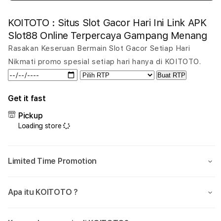
quantity
quant
for
for
KOITOTO : Situs Slot Gacor Hari Ini Link APK
KOITOTO
KOI
:
:
Slot88 Online Terpercaya Gampang Menang
Situs
Situs
Rasakan Keseruan Bermain Slot Gacor Setiap Hari
Slot
Slot
Nikmati promo spesial setiap hari hanya di KOITOTO.
Gacor
Gaco
Hari
Hari
Buat RTP
Ini
Ini
Link
Link
Get it fast
APK
APK
Pickup
Slot88
Slot
Online
Onlin
Loading store
Terpercaya
Terp
Gampang
Gam
Menang
Men
Limited Time Promotion
Apa itu KOITOTO ?