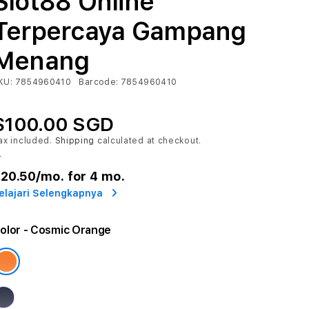
Slot88 Online
Terpercaya Gampang
Menang
KU:
7854960410
Barcode:
7854960410
$100.00 SGD
ax included.
Shipping
calculated at checkout.
r
20.50
/mo. for 4 mo.
elajari Selengkapnya
olor
- Cosmic Orange