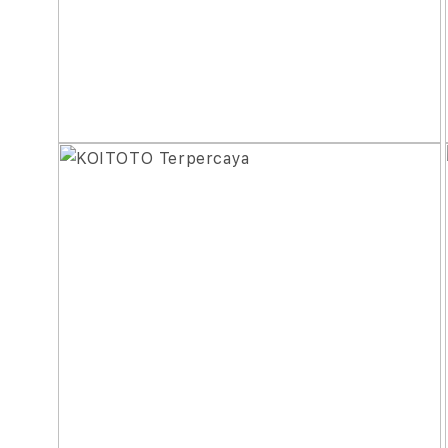
Open
media
2
in
modal