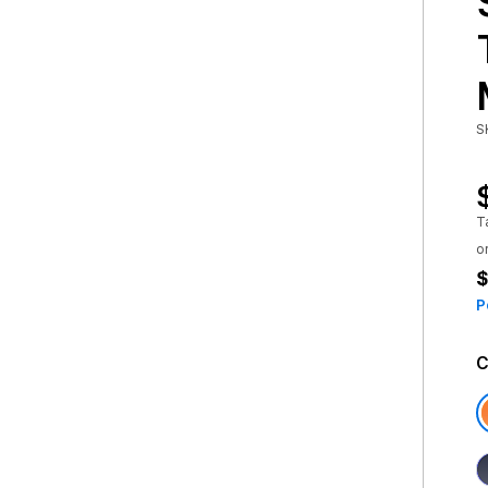
S
T
o
$
P
C