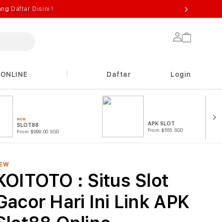
nang
Daftar Disini !
Log
Cart
in
 ONLINE
Daftar
Login
NEW
APK SLOT
SLOT88
From $555 SGD
From $999.00 SGD
EW
KOITOTO : Situs Slot
Gacor Hari Ini Link APK