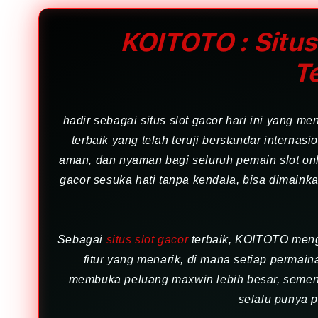
in
modal
KOITOTO : Situs 
T
hadir sebagai situs slot gacor hari ini yang me
terbaik yang telah teruji berstandar intern
aman, dan nyaman bagi seluruh pemain slot on
gacor sesuka hati tanpa kendala, bisa dimain
Sebagai
situs slot gacor
terbaik, KOITOTO mengha
fitur yang menarik, di mana setiap perma
membuka peluang maxwin lebih besar, sementa
selalu punya p