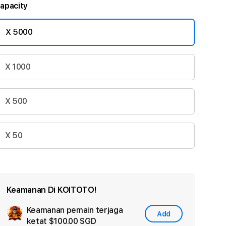
apacity
X 5000
X 1000
X 500
X 50
Keamanan Di KOITOTO!
Keamanan pemain terjaga
Add
Add
ketat
$100.00 SGD
Apple