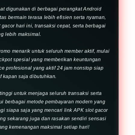
at digunakan di berbagai perangkat Android
as bermain terasa lebih efisien serta nyaman,
gacor hari ini, transaksi cepat, serta berbagai
ng lebih maksimal.
mo menarik untuk seluruh member aktif, mulai
jackpot spesial yang memberikan keuntungan
e profesional yang aktif 24 jam nonstop siap
 kapan saja dibutuhkan.
nggi untuk menjaga seluruh transaksi serta
alui berbagai metode pembayaran modern yang
i siapa saja yang mencari link APK slot gacor
ung sekarang juga dan rasakan sendiri sensasi
ng kemenangan maksimal setiap hari!