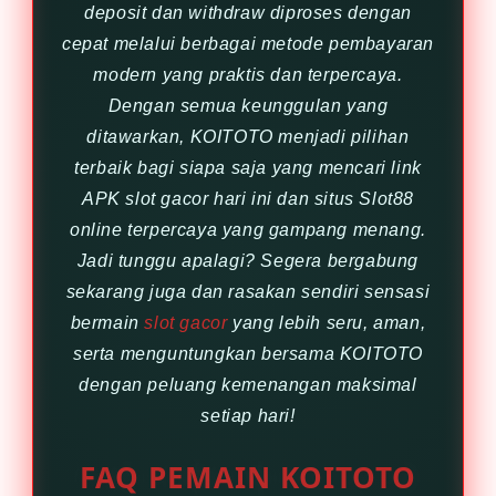
deposit dan withdraw diproses dengan
cepat melalui berbagai metode pembayaran
modern yang praktis dan terpercaya.
Dengan semua keunggulan yang
ditawarkan, KOITOTO menjadi pilihan
terbaik bagi siapa saja yang mencari link
APK slot gacor hari ini dan situs Slot88
online terpercaya yang gampang menang.
Jadi tunggu apalagi? Segera bergabung
sekarang juga dan rasakan sendiri sensasi
bermain
slot gacor
yang lebih seru, aman,
serta menguntungkan bersama KOITOTO
dengan peluang kemenangan maksimal
setiap hari!
FAQ PEMAIN KOITOTO