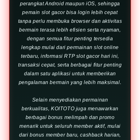
perangkat Android maupun iOS, sehingga
pemain slot gacor bisa login lebih cepat
tanpa perlu membuka browser dan aktivitas
bermain terasa lebih efisien serta nyaman,
dengan semua fitur penting tersedia
lengkap mulai dari permainan slot online
terbaru, informasi RTP slot gacor hari ini,
transaksi cepat, serta berbagai fitur penting
dalam satu aplikasi untuk memberikan
pengalaman bermain yang lebih maksimal.
Selain menyediakan permainan
berkualitas, KOITOTO juga menawarkan
berbagai bonus melimpah dan promo
menarik untuk seluruh member aktif, mulai
dari bonus member baru, cashback harian,