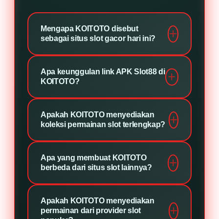
Mengapa KOITOTO disebut
sebagai situs slot gacor hari ini?
Karena KOITOTO menyediakan
Apa keunggulan link APK Slot88 di
beragam pilihan permainan slot
KOITOTO?
yang sedang banyak diminati
pemain dengan berbagai fitur
Link APK Slot88 KOITOTO
Apakah KOITOTO menyediakan
menarik, tema unik, dan mekanisme
memberikan kemudahan bagi
koleksi permainan slot terlengkap?
permainan yang berbeda. Pemain
pemain yang ingin menikmati
dapat memilih game favorit sesuai
permainan melalui perangkat
Ya, KOITOTO menghadirkan
dengan preferensi masing-masing
Apa yang membuat KOITOTO
mobile. Dengan akses yang praktis
berbagai pilihan permainan slot dari
berbeda dari situs slot lainnya?
dengan peluang gampang menang
dan tampilan yang responsif, pemain
provider populer. Mulai dari slot
setiap hari.
dapat membuka berbagai game
dengan tema klasik, petualangan,
Ya, KOITOTO menawarkan bonus
favorit dengan lebih nyaman.
Apakah KOITOTO menyediakan
fantasi, hingga game modern
selamat datang untuk anggota baru,
permainan dari provider slot
dengan fitur bonus menarik tersedia
bonus deposit harian, promo spesial