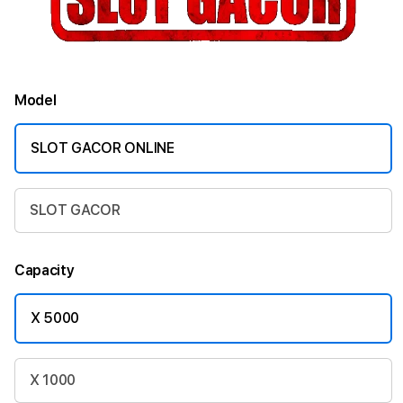
Model
SLOT GACOR ONLINE
SLOT GACOR
Capacity
X 5000
X 1000