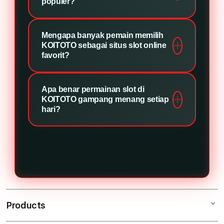
populer?
untuk memberikan pengalaman
setiap minggu, semua dirancang
bermain yang lebih beragam.
KOITOTO menghadirkan berbagai
untuk meningkatkan peluang
Mengapa banyak pemain memilih
permainan dari provider ternama
menang dan membuat pengalaman
KOITOTO sebagai situs slot online
yang sudah dikenal di dunia slot
bermain lebih seru.
favorit?
online. Setiap provider memiliki
KOITOTO menjadi pilihan karena
karakteristik permainan, fitur bonus,
Apa benar permainan slot di
menawarkan akses link APK Slot88
dan pilihan tema yang berbeda
KOITOTO gampang menang setiap
terpercaya, permainan yang
untuk memberikan banyak alternatif
hari?
lengkap, sistem stabil, serta
kepada pemain.
Tentu saja, ribuan pemain slot gacor
pengalaman bermain yang mudah
telah merasakan pengalaman
dan nyaman. Dengan berbagai fitur
bermain yang seru di KOITOTO
yang tersedia, pemain dapat
dengan berbagai kemenangan
menikmati koleksi slot online dalam
menarik setiap harinya. Dengan
satu platform.
koleksi permainan Slot88 yang
Products
lengkap, fitur bonus yang beragam,