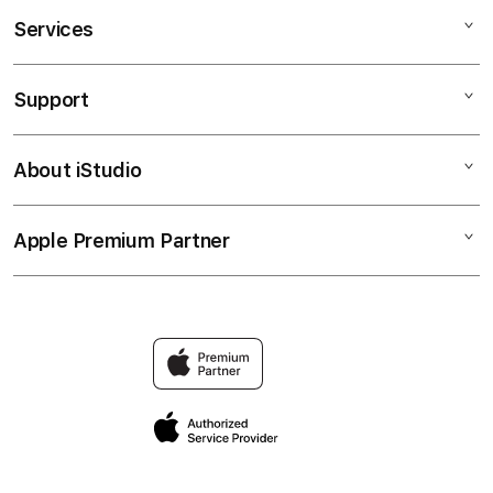
serta pilihan game populer, banyak
Services
KOITOTO
pemain menemukan permainan
SITUS SLOT
favorit mereka untuk mengejar hasil
Support
AppleCare+
maksimal dan pengalaman bermain
SLOT GACOR
yang lebih memuaskan.
Corporate
SLOT88
About iStudio
My Account
Apk Slot Gacor
APK SLOT
Collection & Delivery
Elush Service Provider
SLOT ONLINE
Apple Premium Partner
About Us
Returns & Exchanges
Financing Options
SITUS SLOT GACOR
Find an iStudio near you
Contact Us
Trade-in
SLOT GACOR ONLINE
Why Shop at iStudio
FAQ
Traveller’s Reservation
Elush Corporate Website
Privacy Policy
Site Terms of Use