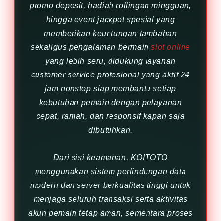
promo deposit, hadiah rollingan mingguan,
hingga event jackpot spesial yang
memberikan keuntungan tambahan
sekaligus pengalaman bermain
slot online
yang lebih seru, didukung layanan
customer service profesional yang aktif 24
jam nonstop siap membantu setiap
kebutuhan pemain dengan pelayanan
cepat, ramah, dan responsif kapan saja
dibutuhkan.
Dari sisi keamanan, KOITOTO
menggunakan sistem perlindungan data
modern dan server berkualitas tinggi untuk
menjaga seluruh transaksi serta aktivitas
akun pemain tetap aman, sementara proses