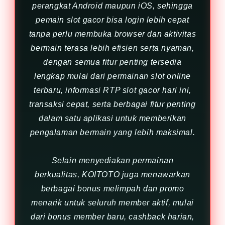
perangkat Android maupun iOS, sehingga
pemain slot gacor bisa login lebih cepat
tanpa perlu membuka browser dan aktivitas
bermain terasa lebih efisien serta nyaman,
dengan semua fitur penting tersedia
lengkap mulai dari permainan slot online
terbaru, informasi RTP slot gacor hari ini,
transaksi cepat, serta berbagai fitur penting
dalam satu aplikasi untuk memberikan
pengalaman bermain yang lebih maksimal.
Selain menyediakan permainan
berkualitas, KOITOTO juga menawarkan
berbagai bonus melimpah dan promo
menarik untuk seluruh member aktif, mulai
dari bonus member baru, cashback harian,