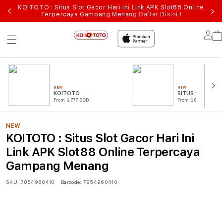
KOITOTO : Situs Slot Gacor Hari Ini Link APK Slot88 Online
l
Terpercaya Gampang Menang
Daftar Disini !
Lo
in
NEW
NEW
KOITOTO
SITUS SLOT
From $777 SGD
From $888 SGD
NEW
KOITOTO : Situs Slot Gacor Hari Ini
Link APK Slot88 Online Terpercaya
Gampang Menang
SKU:
7854960410
Barcode:
7854960410