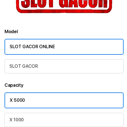
Model
SLOT GACOR ONLINE
SLOT GACOR
Capacity
X 5000
X 1000