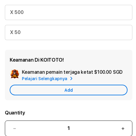
X 500
X 50
Keamanan Di KOITOTO!
Keamanan pemain terjaga ketat
$100.00 SGD
Add
Pelajari Selengkapnya
Appl
Care
Add
Quantity
Decrease
Incr