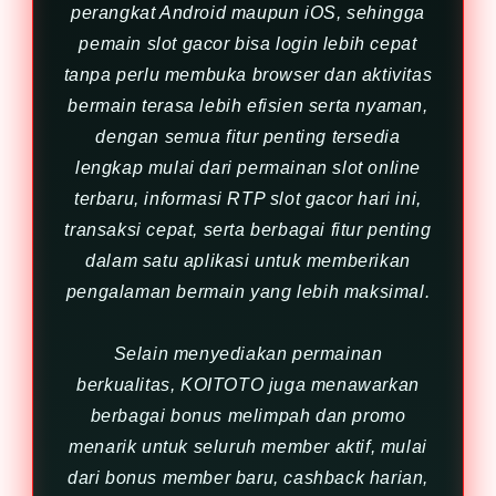
perangkat Android maupun iOS, sehingga
pemain slot gacor bisa login lebih cepat
tanpa perlu membuka browser dan aktivitas
bermain terasa lebih efisien serta nyaman,
dengan semua fitur penting tersedia
lengkap mulai dari permainan slot online
terbaru, informasi RTP slot gacor hari ini,
transaksi cepat, serta berbagai fitur penting
dalam satu aplikasi untuk memberikan
pengalaman bermain yang lebih maksimal.
Selain menyediakan permainan
berkualitas, KOITOTO juga menawarkan
berbagai bonus melimpah dan promo
menarik untuk seluruh member aktif, mulai
dari bonus member baru, cashback harian,