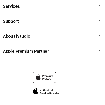
serta pilihan game populer, banyak
Services
KOITOTO
pemain menemukan permainan
SITUS SLOT
favorit mereka untuk mengejar hasil
Support
AppleCare+
maksimal dan pengalaman bermain
SLOT GACOR
yang lebih memuaskan.
Corporate
SLOT88
About iStudio
My Account
Apk Slot Gacor
APK SLOT
Collection & Delivery
Elush Service Provider
SLOT ONLINE
Apple Premium Partner
About Us
Returns & Exchanges
Financing Options
SITUS SLOT GACOR
Find an iStudio near you
Contact Us
Trade-in
SLOT GACOR ONLINE
Why Shop at iStudio
FAQ
Traveller’s Reservation
Elush Corporate Website
Privacy Policy
Site Terms of Use