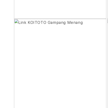
Open
media
4
in
modal