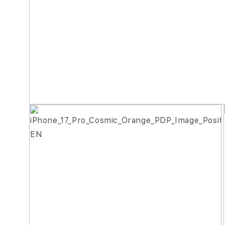
Open
media
1
in
modal