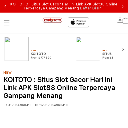
KOITOTO : Situs Slot Gacor Hari Ini Link APK Slot88 Online
l
Terpercaya Gampang Menang
Daftar Disini !
Lo
in
NEW
NEW
KOITOTO
SITUS SLOT
From $777 SGD
From $888 SGD
NEW
KOITOTO : Situs Slot Gacor Hari Ini
Link APK Slot88 Online Terpercaya
Gampang Menang
SKU:
7854960410
Barcode:
7854960410