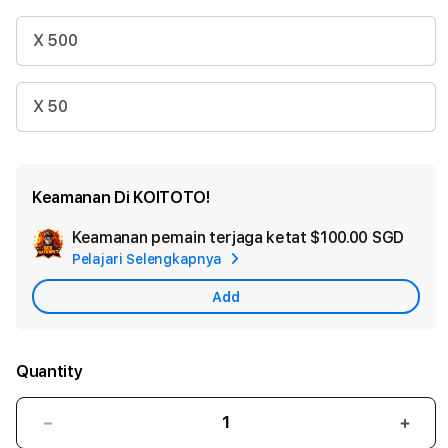
X 500
X 50
Keamanan Di KOITOTO!
Keamanan pemain terjaga ketat
$100.00 SGD
Add
Pelajari Selengkapnya
Appl
Care
Add
Quantity
Decrease
Incr