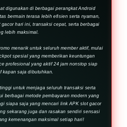
at digunakan di berbagai perangkat Android
as bermain terasa lebih efisien serta nyaman,
gacor hari ini, transaksi cepat, serta berbagai
ng lebih maksimal.
mo menarik untuk seluruh member aktif, mulai
jackpot spesial yang memberikan keuntungan
e profesional yang aktif 24 jam nonstop siap
 kapan saja dibutuhkan.
nggi untuk menjaga seluruh transaksi serta
alui berbagai metode pembayaran modern yang
i siapa saja yang mencari link APK slot gacor
ung sekarang juga dan rasakan sendiri sensasi
ng kemenangan maksimal setiap hari!