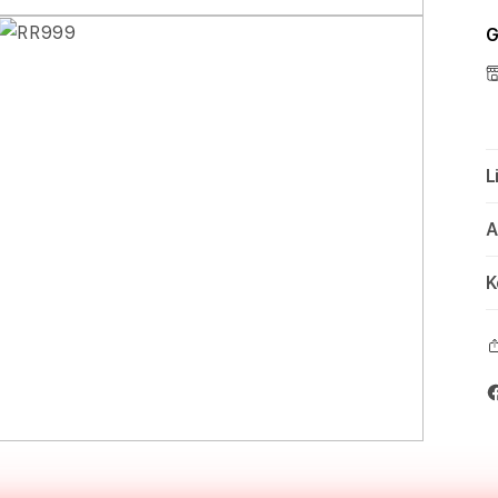
Open
G
media
7
in
modal
L
A
K
Open
media
9