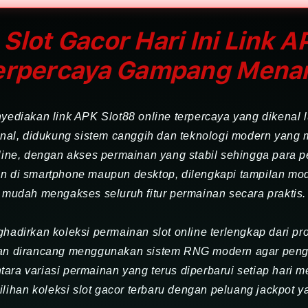
in
modal
Slot Gacor Hari Ini Link 
erpercaya Gampang Mena
nyediakan link APK Slot88 online terpercaya yang dikenal l
asional, didukung sistem canggih dan teknologi modern yan
line, dengan akses permainan yang stabil sehingga para p
kan di smartphone maupun desktop, dilengkapi tampilan m
mudah mengakses seluruh fitur permainan secara praktis.
dirkan koleksi permainan slot online terlengkap dari prov
inan dirancang menggunakan sistem RNG modern agar penga
ra variasi permainan yang terus diperbarui setiap hari
ilihan koleksi slot gacor terbaru dengan peluang jackpot