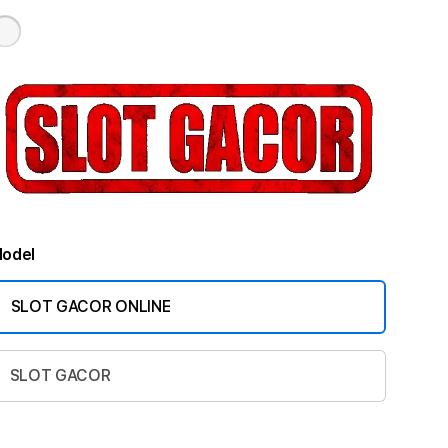
odel
SLOT GACOR ONLINE
SLOT GACOR