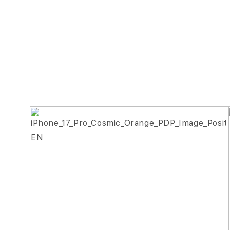
Open
media
1
in
modal