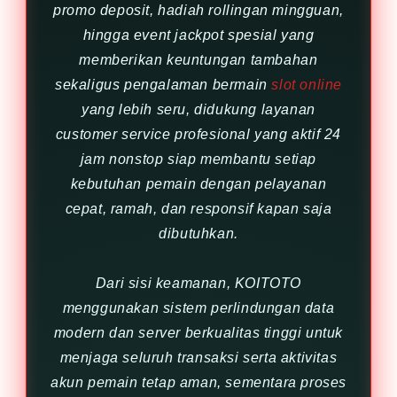
promo deposit, hadiah rollingan mingguan,
hingga event jackpot spesial yang
memberikan keuntungan tambahan
sekaligus pengalaman bermain
slot online
yang lebih seru, didukung layanan
customer service profesional yang aktif 24
jam nonstop siap membantu setiap
kebutuhan pemain dengan pelayanan
cepat, ramah, dan responsif kapan saja
dibutuhkan.
Dari sisi keamanan, KOITOTO
menggunakan sistem perlindungan data
modern dan server berkualitas tinggi untuk
menjaga seluruh transaksi serta aktivitas
akun pemain tetap aman, sementara proses