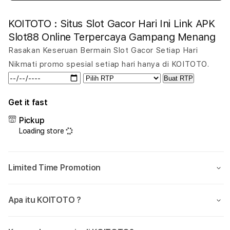
quantity
quant
for
for
KOITOTO : Situs Slot Gacor Hari Ini Link APK
KOITOTO
KOI
:
:
Slot88 Online Terpercaya Gampang Menang
Situs
Situs
Rasakan Keseruan Bermain Slot Gacor Setiap Hari
Slot
Slot
Nikmati promo spesial setiap hari hanya di KOITOTO.
Gacor
Gaco
Hari
Hari
Buat RTP
Ini
Ini
Link
Link
Get it fast
APK
APK
Pickup
Slot88
Slot
Online
Onlin
Loading store
Terpercaya
Terp
Gampang
Gam
Menang
Men
Limited Time Promotion
Apa itu KOITOTO ?