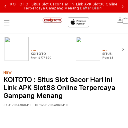
KOITOTO : Situs Slot Gacor Hari Ini Link APK Slot88 Online
l
Terpercaya Gampang Menang
Daftar Disini !
Lo
in
NEW
NEW
KOITOTO
SITUS SLOT
From $777 SGD
From $888 SGD
NEW
KOITOTO : Situs Slot Gacor Hari Ini
Link APK Slot88 Online Terpercaya
Gampang Menang
SKU:
7854960410
Barcode:
7854960410