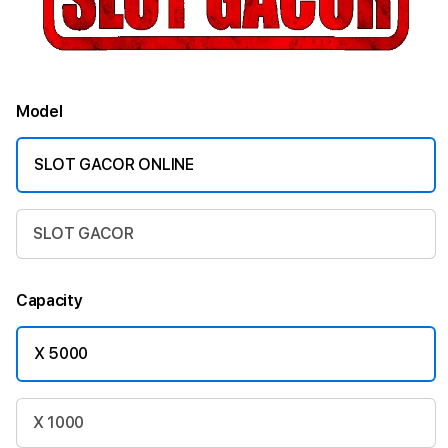
Model
SLOT GACOR ONLINE
SLOT GACOR
Capacity
X 5000
X 1000