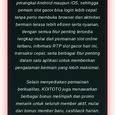
perangkat Android maupun iOS, sehingga
pemain slot gacor bisa login lebih cepat
tanpa perlu membuka browser dan aktivitas
bermain terasa lebih efisien serta nyaman,
dengan semua fitur penting tersedia
lengkap mulai dari permainan slot online
terbaru, informasi RTP slot gacor hari ini,
transaksi cepat, serta berbagai fitur penting
dalam satu aplikasi untuk memberikan
pengalaman bermain yang lebih maksimal.
Selain menyediakan permainan
berkualitas, KOITOTO juga menawarkan
berbagai bonus melimpah dan promo
menarik untuk seluruh member aktif, mulai
dari bonus member baru, cashback harian,