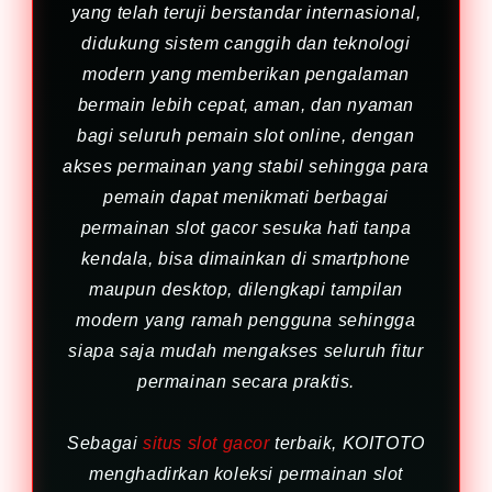
yang telah teruji berstandar internasional,
didukung sistem canggih dan teknologi
modern yang memberikan pengalaman
bermain lebih cepat, aman, dan nyaman
bagi seluruh pemain slot online, dengan
akses permainan yang stabil sehingga para
pemain dapat menikmati berbagai
permainan slot gacor sesuka hati tanpa
kendala, bisa dimainkan di smartphone
maupun desktop, dilengkapi tampilan
modern yang ramah pengguna sehingga
siapa saja mudah mengakses seluruh fitur
permainan secara praktis.
Sebagai
situs slot gacor
terbaik, KOITOTO
menghadirkan koleksi permainan slot