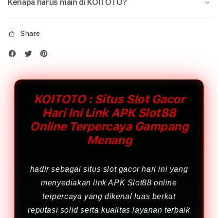
Kenapa harus main di KOITOTO?
Share
KOITOTO : Situs Slot Gacor
Hari Ini Link APK Slot88
Online Terpercaya Gampang
Menang
hadir sebagai situs slot gacor hari ini yang
menyediakan link APK Slot88 online
terpercaya yang dikenal luas berkat
reputasi solid serta kualitas layanan terbaik