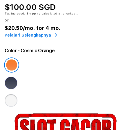
$100.00 SGD
Tax included.
Shipping
calculated at checkout.
or
$20.50
/mo. for 4 mo.
Pelajari Selengkapnya
Color
- Cosmic Orange