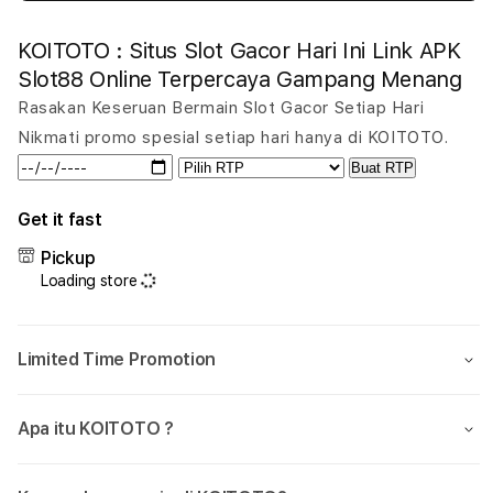
quantity
quant
for
for
KOITOTO : Situs Slot Gacor Hari Ini Link APK
KOITOTO
KOI
:
:
Slot88 Online Terpercaya Gampang Menang
Situs
Situs
Rasakan Keseruan Bermain Slot Gacor Setiap Hari
Slot
Slot
Nikmati promo spesial setiap hari hanya di KOITOTO.
Gacor
Gaco
Hari
Hari
Buat RTP
Ini
Ini
Link
Link
Get it fast
APK
APK
Pickup
Slot88
Slot
Online
Onlin
Loading store
Terpercaya
Terp
Gampang
Gam
Menang
Men
Limited Time Promotion
Apa itu KOITOTO ?