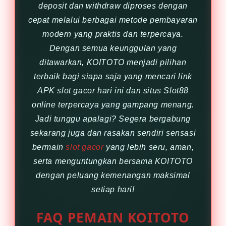
deposit dan withdraw diproses dengan
cepat melalui berbagai metode pembayaran
modern yang praktis dan terpercaya.
Dengan semua keunggulan yang
ditawarkan, KOITOTO menjadi pilihan
terbaik bagi siapa saja yang mencari link
APK slot gacor hari ini dan situs Slot88
online terpercaya yang gampang menang.
Jadi tunggu apalagi? Segera bergabung
sekarang juga dan rasakan sendiri sensasi
bermain
slot gacor
yang lebih seru, aman,
serta menguntungkan bersama KOITOTO
dengan peluang kemenangan maksimal
setiap hari!
FAQ PEMAIN KOITOTO