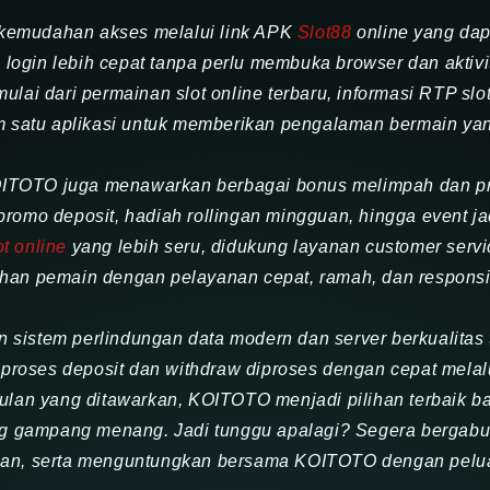
kemudahan akses melalui link APK
Slot88
online yang dap
login lebih cepat tanpa perlu membuka browser dan aktivit
lai dari permainan slot online terbaru, informasi RTP slot 
am satu aplikasi untuk memberikan pengalaman bermain ya
OITOTO juga menawarkan berbagai bonus melimpah dan pro
promo deposit, hadiah rollingan mingguan, hingga event 
ot online
yang lebih seru, didukung layanan customer servic
han pemain dengan pelayanan cepat, ramah, dan responsif
istem perlindungan data modern dan server berkualitas ti
a proses deposit dan withdraw diproses dengan cepat mel
lan yang ditawarkan, KOITOTO menjadi pilihan terbaik bag
yang gampang menang. Jadi tunggu apalagi? Segera bergab
man, serta menguntungkan bersama KOITOTO dengan pelua