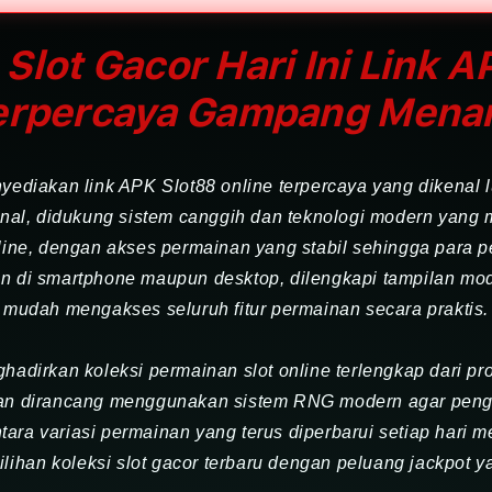
in
modal
Slot Gacor Hari Ini Link 
erpercaya Gampang Mena
nyediakan link APK Slot88 online terpercaya yang dikenal l
asional, didukung sistem canggih dan teknologi modern yan
line, dengan akses permainan yang stabil sehingga para p
kan di smartphone maupun desktop, dilengkapi tampilan m
mudah mengakses seluruh fitur permainan secara praktis.
dirkan koleksi permainan slot online terlengkap dari prov
inan dirancang menggunakan sistem RNG modern agar penga
ra variasi permainan yang terus diperbarui setiap hari
ilihan koleksi slot gacor terbaru dengan peluang jackpot