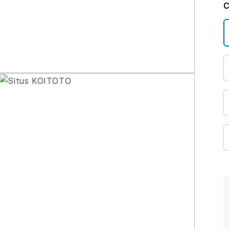
C
Open
media
3
in
modal