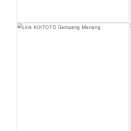
Open
media
4
in
modal