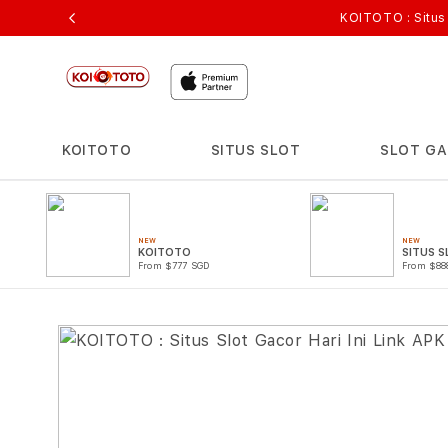
KOITOTO : Situs
KOITOTO
SITUS SLOT
SLOT G
NEW
NEW
KOITOTO
SITUS 
From $777 SGD
From $88
Skip to
product
information