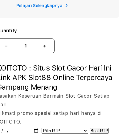
Pelajari Selengkapnya
Care
uantity
Decrease
Increase
quantity
quantity
for
for
OITOTO : Situs Slot Gacor Hari Ini
KOITOTO
KOITOTO
:
:
Link APK Slot88 Online Terpercaya
Situs
Situs
Gampang Menang
Slot
Slot
Gacor
Gacor
asakan Keseruan Bermain Slot Gacor Setiap
Hari
Hari
ari
Ini
Ini
Link
Link
ikmati promo spesial setiap hari hanya di
APK
APK
OITOTO.
Slot88
Slot88
Buat RTP
Online
Online