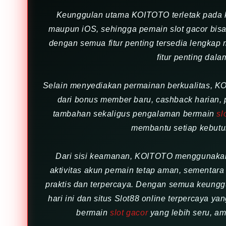
Keunggulan utama KOITOTO terletak pada 
maupun iOS, sehingga pemain slot gacor bisa 
dengan semua fitur penting tersedia lengkap mu
fitur penting dal
Selain menyediakan permainan berkualitas, K
dari bonus member baru, cashback harian, 
tambahan sekaligus pengalaman bermain
sl
membantu setiap kebutu
Dari sisi keamanan, KOITOTO menggunakan s
aktivitas akun pemain tetap aman, sementar
praktis dan terpercaya. Dengan semua keunggu
hari ini dan situs Slot88 online terpercaya 
bermain
slot gacor
yang lebih seru, a