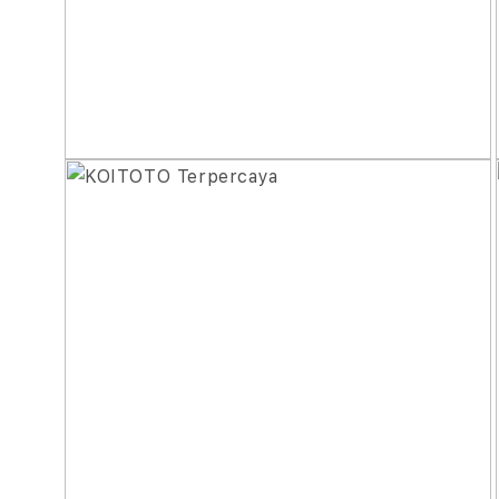
Open
media
2
in
modal