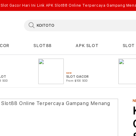
 Slot Gacor Hari Ini Link APK Slot88 Online Terpercaya Gampang Me
ACOR
SLOT88
APK SLOT
SLOT
NEW
SLOT
SLOT GACOR
8 SGD
From $100 SGD
N