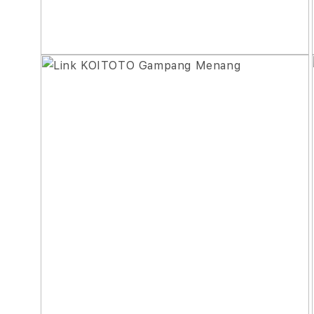
Open
media
4
in
modal