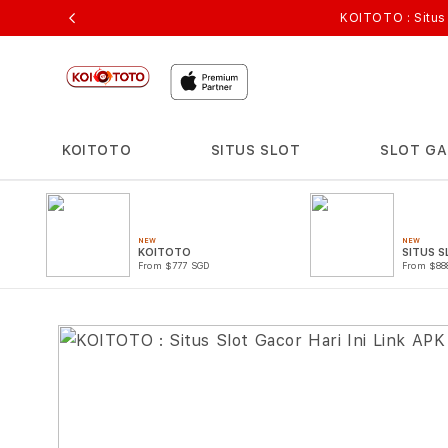
KOITOTO : Situs
KOITOTO
SITUS SLOT
SLOT G
NEW
NEW
KOITOTO
SITUS 
From $777 SGD
From $88
Skip to
product
information