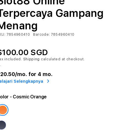
Slot88 Online
Terpercaya Gampang
Menang
KU:
7854960410
Barcode:
7854960410
$100.00 SGD
ax included.
Shipping
calculated at checkout.
r
20.50
/mo. for 4 mo.
elajari Selengkapnya
olor
- Cosmic Orange