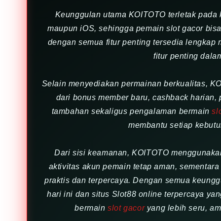
Keunggulan utama KOITOTO terletak pada 
maupun iOS, sehingga pemain slot gacor bisa 
dengan semua fitur penting tersedia lengkap mu
fitur penting dal
Selain menyediakan permainan berkualitas, K
dari bonus member baru, cashback harian, 
tambahan sekaligus pengalaman bermain
sl
membantu setiap kebutu
Dari sisi keamanan, KOITOTO menggunakan s
aktivitas akun pemain tetap aman, sementar
praktis dan terpercaya. Dengan semua keunggu
hari ini dan situs Slot88 online terpercaya 
bermain
slot gacor
yang lebih seru, a