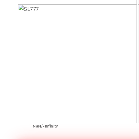
Open
media
6
in
modal
Open
of
NaN
/
-Infinity
media
8