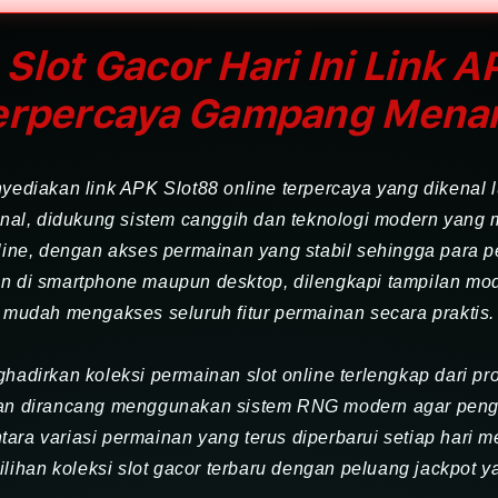
in
modal
Slot Gacor Hari Ini Link 
erpercaya Gampang Mena
nyediakan link APK Slot88 online terpercaya yang dikenal l
asional, didukung sistem canggih dan teknologi modern yan
line, dengan akses permainan yang stabil sehingga para p
kan di smartphone maupun desktop, dilengkapi tampilan m
mudah mengakses seluruh fitur permainan secara praktis.
dirkan koleksi permainan slot online terlengkap dari prov
inan dirancang menggunakan sistem RNG modern agar penga
ra variasi permainan yang terus diperbarui setiap hari
ilihan koleksi slot gacor terbaru dengan peluang jackpot