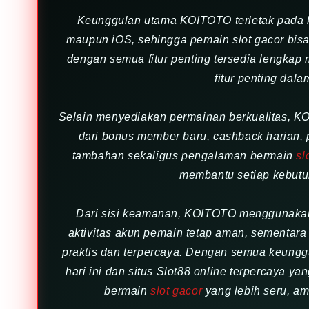
Keunggulan utama KOITOTO terletak pada 
maupun iOS, sehingga pemain slot gacor bisa 
dengan semua fitur penting tersedia lengkap mu
fitur penting dal
Selain menyediakan permainan berkualitas, K
dari bonus member baru, cashback harian, 
tambahan sekaligus pengalaman bermain
sl
membantu setiap kebutu
Dari sisi keamanan, KOITOTO menggunakan s
aktivitas akun pemain tetap aman, sementar
praktis dan terpercaya. Dengan semua keunggu
hari ini dan situs Slot88 online terpercaya 
bermain
slot gacor
yang lebih seru, a