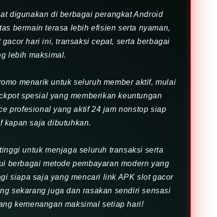
at digunakan di berbagai perangkat Android
as bermain terasa lebih efisien serta nyaman,
gacor hari ini, transaksi cepat, serta berbagai
ng lebih maksimal.
mo menarik untuk seluruh member aktif, mulai
jackpot spesial yang memberikan keuntungan
e profesional yang aktif 24 jam nonstop siap
 kapan saja dibutuhkan.
nggi untuk menjaga seluruh transaksi serta
alui berbagai metode pembayaran modern yang
i siapa saja yang mencari link APK slot gacor
ung sekarang juga dan rasakan sendiri sensasi
ng kemenangan maksimal setiap hari!