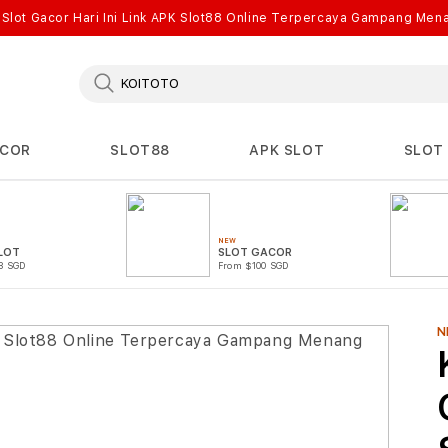
 Slot Gacor Hari Ini Link APK Slot88 Online Terpercaya Gampang Me
ACOR
SLOT88
APK SLOT
SLOT
NEW
SLOT
SLOT GACOR
8 SGD
From $100 SGD
N