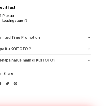
Terpercaya
Terpercaya
Gampang
Gampang
et it fast
Menang
Menang
Pickup
Loading store
imited Time Promotion
pa itu KOITOTO ?
enapa harus main di KOITOTO?
Share