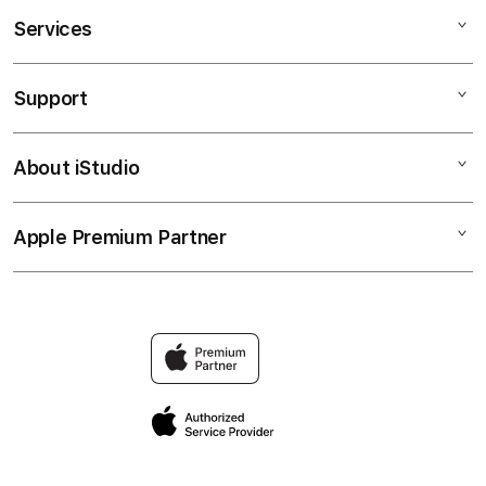
serta pilihan game populer, banyak
Services
KOITOTO
pemain menemukan permainan
SITUS SLOT
favorit mereka untuk mengejar hasil
Support
AppleCare+
maksimal dan pengalaman bermain
SLOT GACOR
yang lebih memuaskan.
Corporate
SLOT88
About iStudio
My Account
Apk Slot Gacor
APK SLOT
Collection & Delivery
Elush Service Provider
SLOT ONLINE
Apple Premium Partner
About Us
Returns & Exchanges
Financing Options
SITUS SLOT GACOR
Find an iStudio near you
Contact Us
Trade-in
SLOT GACOR ONLINE
Why Shop at iStudio
FAQ
Traveller’s Reservation
Elush Corporate Website
Privacy Policy
Site Terms of Use