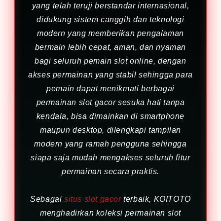
yang telah teruji berstandar internasional,
didukung sistem canggih dan teknologi
modern yang memberikan pengalaman
bermain lebih cepat, aman, dan nyaman
bagi seluruh pemain slot online, dengan
akses permainan yang stabil sehingga para
pemain dapat menikmati berbagai
permainan slot gacor sesuka hati tanpa
kendala, bisa dimainkan di smartphone
maupun desktop, dilengkapi tampilan
modern yang ramah pengguna sehingga
siapa saja mudah mengakses seluruh fitur
permainan secara praktis.
Sebagai
situs slot gacor
terbaik, KOITOTO
menghadirkan koleksi permainan slot