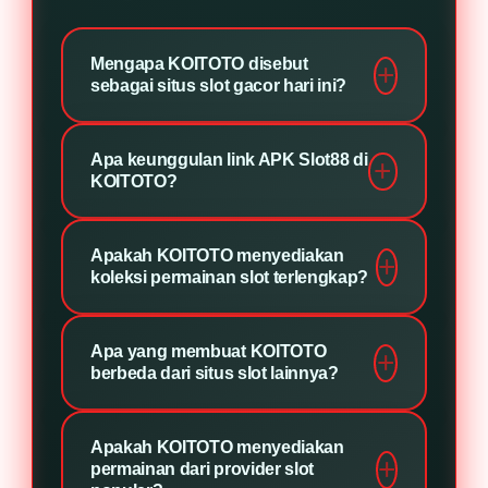
Mengapa KOITOTO disebut
sebagai situs slot gacor hari ini?
Karena KOITOTO menyediakan
Apa keunggulan link APK Slot88 di
beragam pilihan permainan slot
KOITOTO?
yang sedang banyak diminati
pemain dengan berbagai fitur
Link APK Slot88 KOITOTO
Apakah KOITOTO menyediakan
menarik, tema unik, dan mekanisme
memberikan kemudahan bagi
koleksi permainan slot terlengkap?
permainan yang berbeda. Pemain
pemain yang ingin menikmati
dapat memilih game favorit sesuai
permainan melalui perangkat
Ya, KOITOTO menghadirkan
dengan preferensi masing-masing
Apa yang membuat KOITOTO
mobile. Dengan akses yang praktis
berbagai pilihan permainan slot dari
berbeda dari situs slot lainnya?
dengan peluang gampang menang
dan tampilan yang responsif, pemain
provider populer. Mulai dari slot
setiap hari.
dapat membuka berbagai game
dengan tema klasik, petualangan,
Ya, KOITOTO menawarkan bonus
favorit dengan lebih nyaman.
Apakah KOITOTO menyediakan
fantasi, hingga game modern
selamat datang untuk anggota baru,
permainan dari provider slot
dengan fitur bonus menarik tersedia
bonus deposit harian, promo spesial