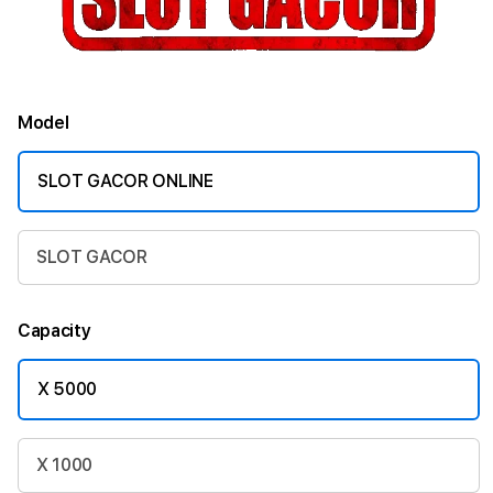
Model
SLOT GACOR ONLINE
SLOT GACOR
Capacity
X 5000
X 1000