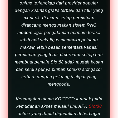
online terlengkap dari provider populer
dengan kualitas grafis terbaik dan fitur yang
menarik, di mana setiap permainan
dirancang menggunakan sistem RNG
modern agar pengalaman bermain terasa
lebih adil sekaligus membuka peluang
maxwin lebih besar, sementara variasi
permainan yang terus diperbarui setiap hari
membuat pemain Slot88 tidak mudah bosan
dan selalu punya pilihan koleksi slot gacor
terbaru dengan peluang jackpot yang
menggoda.
Keunggulan utama KOITOTO terletak pada
kemudahan akses melalui link APK
Slot88
online yang dapat digunakan di berbagai