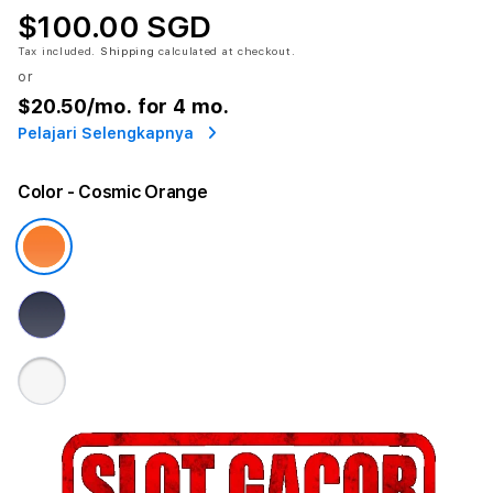
$100.00 SGD
Tax included.
Shipping
calculated at checkout.
or
$20.50
/mo. for 4 mo.
Pelajari Selengkapnya
Color
- Cosmic Orange