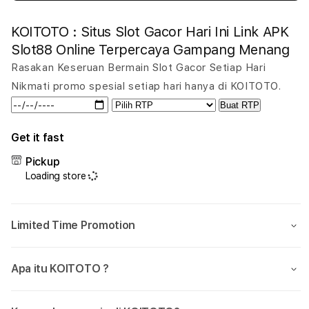
quantity
quant
for
for
KOITOTO : Situs Slot Gacor Hari Ini Link APK
KOITOTO
KOI
:
:
Slot88 Online Terpercaya Gampang Menang
Situs
Situs
Rasakan Keseruan Bermain Slot Gacor Setiap Hari
Slot
Slot
Nikmati promo spesial setiap hari hanya di KOITOTO.
Gacor
Gaco
Hari
Hari
Buat RTP
Ini
Ini
Link
Link
Get it fast
APK
APK
Pickup
Slot88
Slot
Online
Onlin
Loading store
Terpercaya
Terp
Gampang
Gam
Menang
Men
Limited Time Promotion
Apa itu KOITOTO ?