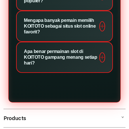
populer?
untuk memberikan pengalaman
setiap minggu, semua dirancang
bermain yang lebih beragam.
KOITOTO menghadirkan berbagai
untuk meningkatkan peluang
Mengapa banyak pemain memilih
permainan dari provider ternama
menang dan membuat pengalaman
KOITOTO sebagai situs slot online
yang sudah dikenal di dunia slot
bermain lebih seru.
favorit?
online. Setiap provider memiliki
KOITOTO menjadi pilihan karena
karakteristik permainan, fitur bonus,
Apa benar permainan slot di
menawarkan akses link APK Slot88
dan pilihan tema yang berbeda
KOITOTO gampang menang setiap
terpercaya, permainan yang
untuk memberikan banyak alternatif
hari?
lengkap, sistem stabil, serta
kepada pemain.
Tentu saja, ribuan pemain slot gacor
pengalaman bermain yang mudah
telah merasakan pengalaman
dan nyaman. Dengan berbagai fitur
bermain yang seru di KOITOTO
yang tersedia, pemain dapat
dengan berbagai kemenangan
menikmati koleksi slot online dalam
menarik setiap harinya. Dengan
satu platform.
koleksi permainan Slot88 yang
Products
lengkap, fitur bonus yang beragam,