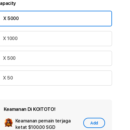
apacity
X 5000
X 1000
X 500
X 50
Keamanan Di KOITOTO!
Keamanan pemain terjaga
Add
Add
ketat
$100.00 SGD
Apple