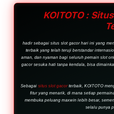
in
modal
KOITOTO : Situs 
T
hadir sebagai situs slot gacor hari ini yang me
terbaik yang telah teruji berstandar intern
aman, dan nyaman bagi seluruh pemain slot on
gacor sesuka hati tanpa kendala, bisa dimain
Sebagai
situs slot gacor
terbaik, KOITOTO mengha
fitur yang menarik, di mana setiap perma
membuka peluang maxwin lebih besar, sementa
selalu punya p