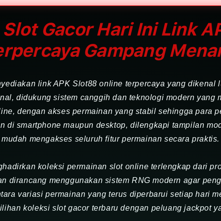
in
modal
Slot Gacor Hari Ini Link 
erpercaya Gampang Mena
nyediakan link APK Slot88 online terpercaya yang dikenal l
asional, didukung sistem canggih dan teknologi modern yan
line, dengan akses permainan yang stabil sehingga para p
kan di smartphone maupun desktop, dilengkapi tampilan m
mudah mengakses seluruh fitur permainan secara praktis.
dirkan koleksi permainan slot online terlengkap dari prov
inan dirancang menggunakan sistem RNG modern agar penga
ra variasi permainan yang terus diperbarui setiap hari
ilihan koleksi slot gacor terbaru dengan peluang jackpot