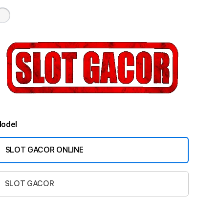
odel
SLOT GACOR ONLINE
SLOT GACOR