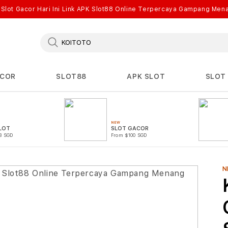
 Slot Gacor Hari Ini Link APK Slot88 Online Terpercaya Gampang Me
ACOR
SLOT88
APK SLOT
SLOT
NEW
SLOT
SLOT GACOR
8 SGD
From $100 SGD
N