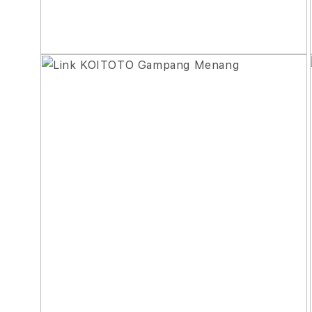
Open
media
4
in
modal