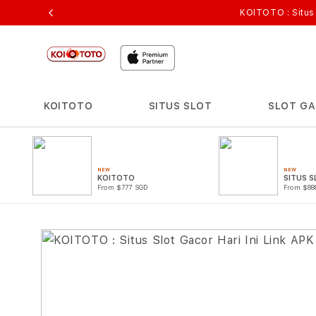
KOITOTO : Situs
KOITOTO
SITUS SLOT
SLOT G
NEW
NEW
KOITOTO
SITUS 
From $777 SGD
From $88
Skip to
product
information