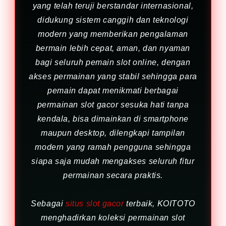
yang telah teruji berstandar internasional,
didukung sistem canggih dan teknologi
modern yang memberikan pengalaman
bermain lebih cepat, aman, dan nyaman
bagi seluruh pemain slot online, dengan
akses permainan yang stabil sehingga para
pemain dapat menikmati berbagai
permainan slot gacor sesuka hati tanpa
kendala, bisa dimainkan di smartphone
maupun desktop, dilengkapi tampilan
modern yang ramah pengguna sehingga
siapa saja mudah mengakses seluruh fitur
permainan secara praktis.
Sebagai
situs slot gacor
terbaik, KOITOTO
menghadirkan koleksi permainan slot