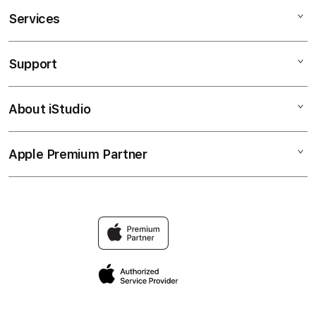
serta pilihan game populer, banyak
Services
KOITOTO
pemain menemukan permainan
SITUS SLOT
favorit mereka untuk mengejar hasil
Support
AppleCare+
maksimal dan pengalaman bermain
SLOT GACOR
yang lebih memuaskan.
Corporate
SLOT88
About iStudio
My Account
Apk Slot Gacor
APK SLOT
Collection & Delivery
Elush Service Provider
SLOT ONLINE
Apple Premium Partner
About Us
Returns & Exchanges
Financing Options
SITUS SLOT GACOR
Find an iStudio near you
Contact Us
Trade-in
SLOT GACOR ONLINE
Why Shop at iStudio
FAQ
Traveller’s Reservation
Elush Corporate Website
Privacy Policy
Site Terms of Use