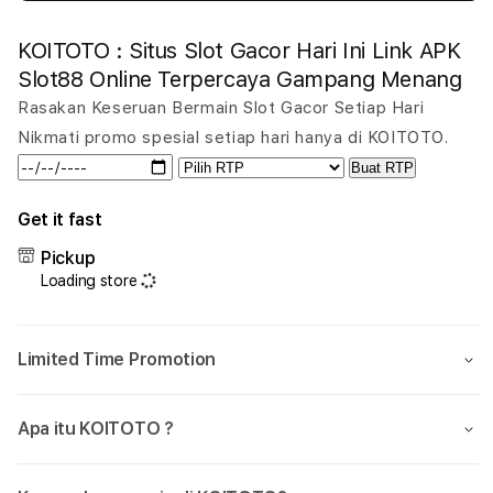
quantity
quant
for
for
KOITOTO : Situs Slot Gacor Hari Ini Link APK
KOITOTO
KOI
:
:
Slot88 Online Terpercaya Gampang Menang
Situs
Situs
Rasakan Keseruan Bermain Slot Gacor Setiap Hari
Slot
Slot
Nikmati promo spesial setiap hari hanya di KOITOTO.
Gacor
Gaco
Hari
Hari
Buat RTP
Ini
Ini
Link
Link
Get it fast
APK
APK
Pickup
Slot88
Slot
Online
Onlin
Loading store
Terpercaya
Terp
Gampang
Gam
Menang
Men
Limited Time Promotion
Apa itu KOITOTO ?