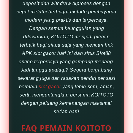
deposit dan withdraw diproses dengan
cepat melalui berbagai metode pembayaran
modern yang praktis dan terpercaya.
Dengan semua keunggulan yang
ditawarkan, KOITOTO menjadi pilihan
terbaik bagi siapa saja yang mencari link
APK slot gacor hari ini dan situs Slot88
online terpercaya yang gampang menang.
Jadi tunggu apalagi? Segera bergabung
sekarang juga dan rasakan sendiri sensasi
bermain
slot gacor
yang lebih seru, aman,
serta menguntungkan bersama KOITOTO
dengan peluang kemenangan maksimal
setiap hari!
FAQ PEMAIN KOITOTO