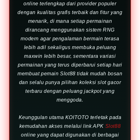
online terlengkap dari provider populer
dengan kualitas grafis terbaik dan fitur yang
menarik, di mana setiap permainan
dirancang menggunakan sistem RNG
modern agar pengalaman bermain terasa
lebih adil sekaligus membuka peluang
maxwin lebih besar, sementara variasi
permainan yang terus diperbarui setiap hari
membuat pemain Slot88 tidak mudah bosan
dan selalu punya pilihan koleksi slot gacor
terbaru dengan peluang jackpot yang
menggoda.
Keunggulan utama KOITOTO terletak pada
kemudahan akses melalui link APK
Slot88
online yang dapat digunakan di berbagai