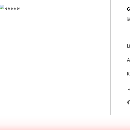
Open
G
media
7
in
modal
L
A
K
Open
media
9