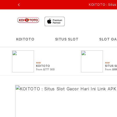
KOITOTO : Situs
KOITOTO
SITUS SLOT
SLOT G
NEW
NEW
KOITOTO
SITUS 
From $777 SGD
From $88
Skip to
product
information