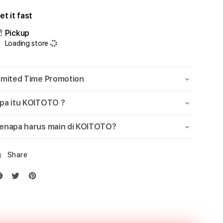
Terpercaya
Terpercaya
Gampang
Gampang
et it fast
Menang
Menang
Pickup
Loading store
imited Time Promotion
pa itu KOITOTO ?
enapa harus main di KOITOTO?
Share