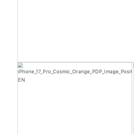
Open
media
1
in
modal