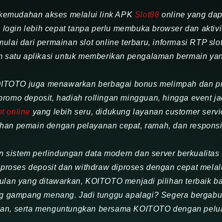
kemudahan akses melalui link APK
Slot88
online yang dap
login lebih cepat tanpa perlu membuka browser dan aktivit
lai dari permainan slot online terbaru, informasi RTP slot 
am satu aplikasi untuk memberikan pengalaman bermain ya
OITOTO juga menawarkan berbagai bonus melimpah dan pro
promo deposit, hadiah rollingan mingguan, hingga event 
ot online
yang lebih seru, didukung layanan customer servic
han pemain dengan pelayanan cepat, ramah, dan responsif
istem perlindungan data modern dan server berkualitas ti
a proses deposit dan withdraw diproses dengan cepat mel
lan yang ditawarkan, KOITOTO menjadi pilihan terbaik bag
yang gampang menang. Jadi tunggu apalagi? Segera bergab
man, serta menguntungkan bersama KOITOTO dengan pelua