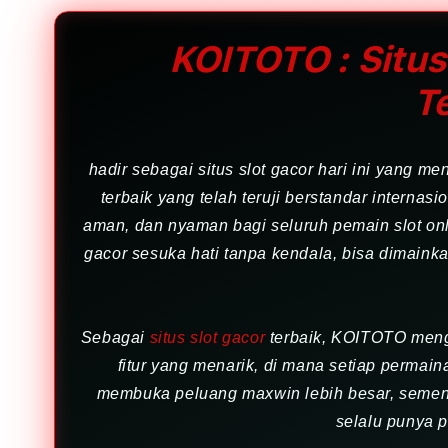
in
modal
KOITOTO : Situs 
T
hadir sebagai situs slot gacor hari ini yang me
terbaik yang telah teruji berstandar intern
aman, dan nyaman bagi seluruh pemain slot on
gacor sesuka hati tanpa kendala, bisa dimain
Sebagai
situs slot gacor
terbaik, KOITOTO mengha
fitur yang menarik, di mana setiap perma
membuka peluang maxwin lebih besar, sementa
selalu punya p