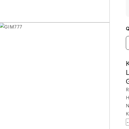
Open
Q
media
5
in
modal
K
R
H
N
K