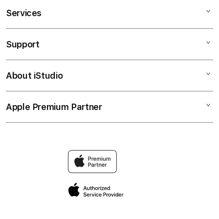
serta pilihan game populer, banyak
Services
KOITOTO
pemain menemukan permainan
SITUS SLOT
favorit mereka untuk mengejar hasil
Support
AppleCare+
maksimal dan pengalaman bermain
SLOT GACOR
yang lebih memuaskan.
Corporate
SLOT88
About iStudio
My Account
Apk Slot Gacor
APK SLOT
Collection & Delivery
Elush Service Provider
SLOT ONLINE
Apple Premium Partner
About Us
Returns & Exchanges
Financing Options
SITUS SLOT GACOR
Find an iStudio near you
Contact Us
Trade-in
SLOT GACOR ONLINE
Why Shop at iStudio
FAQ
Traveller’s Reservation
Elush Corporate Website
Privacy Policy
Site Terms of Use