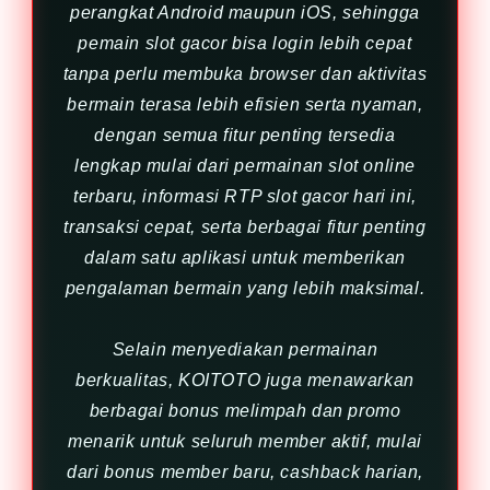
perangkat Android maupun iOS, sehingga
pemain slot gacor bisa login lebih cepat
tanpa perlu membuka browser dan aktivitas
bermain terasa lebih efisien serta nyaman,
dengan semua fitur penting tersedia
lengkap mulai dari permainan slot online
terbaru, informasi RTP slot gacor hari ini,
transaksi cepat, serta berbagai fitur penting
dalam satu aplikasi untuk memberikan
pengalaman bermain yang lebih maksimal.
Selain menyediakan permainan
berkualitas, KOITOTO juga menawarkan
berbagai bonus melimpah dan promo
menarik untuk seluruh member aktif, mulai
dari bonus member baru, cashback harian,