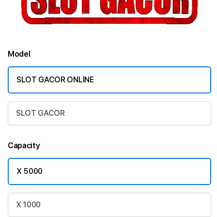
Model
SLOT GACOR ONLINE
SLOT GACOR
Capacity
X 5000
X 1000